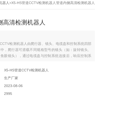
测机器人
>X5-HS管道CCTV检测机器人管道内侧高清检测机器人
侧高清检测机器人
管道CCTV检测机器人由爬行器、镜头、电缆盘和控制系统四部
其中，爬行器可搭载不同规格型号的镜头（如：旋转镜头、
、鱼眼镜头），通过电缆盘与控制系统连接后，响应控制系
命令，如：爬行器的前进、后退、转向、停止、速度调节；
抬升、下降、灯光调节；镜头的水平或垂直旋转、调焦、变
：
X5-HS管道CCTV检测机器人
后视切换等。在检测过程中，控制系统可实时显示、录制镜
：
生产厂家
面以及爬行器的状态信息
：
2023-08-06
：
2995