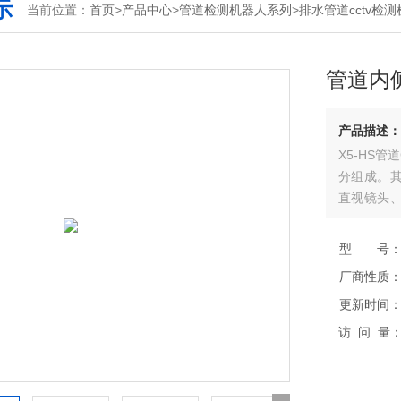
示
当前位置：
首页
>
产品中心
>
管道检测机器人系列
>
排水管道cctv检
管道内
产品描述：
X5-HS
分组成。
直视镜头
统的操作
镜头座的
型 号
倍等、前
厂商性质
头传回的画
更新时间
访 问 量