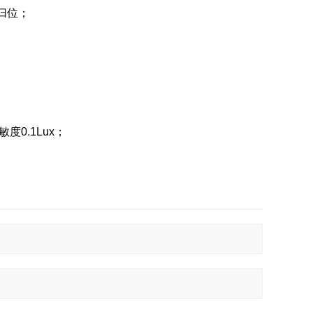
键归位；
敏度0.1Lux；