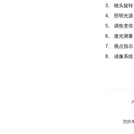
3
、 镜头旋转
4
、 照明光源
5
、 调焦变
6
、 激光测
7
、 视点指
8
、 成像系统：
您的