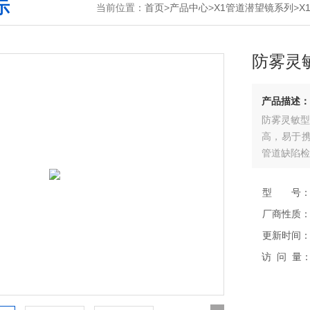
示
当前位置：
首页
>
产品中心
>
X1管道潜望镜系列
>
X
防雾灵
产品描述：
防雾灵敏型
高，易于
管道缺陷检
型 号
厂商性质
更新时间
访 问 量