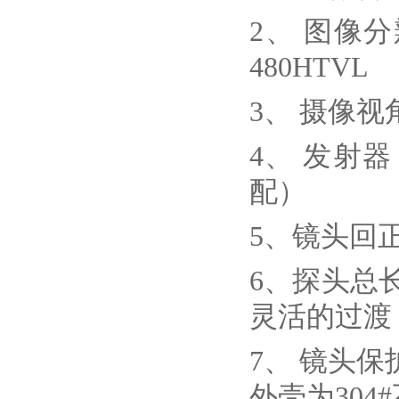
2、
图像分辨
480HTVL
3、
摄像视角
4、
发射器
配）
5、
镜头回
6、
探头总
灵活的过渡
7、
镜头保
外壳为304