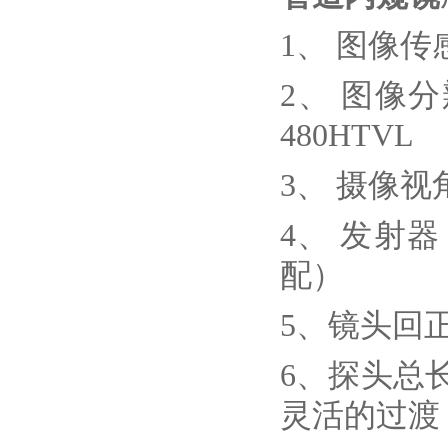
1、
图像传感
2、
图像分辨
480HTVL
3、
摄像视角
4、
发射器
配）
5、
镜头回
6、
探头总
灵活的过渡