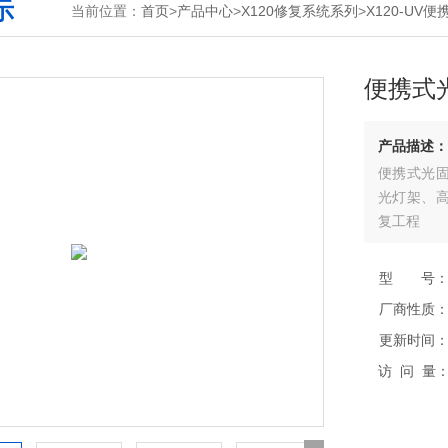
示
当前位置：
首页
>
产品中心
>
X120修复系统系列
>
X120-UV
便携式
产品描述：
便携式光
光灯架、
复工程
型 号
厂商性质
更新时间
访 问 量