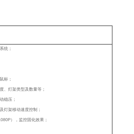
盘系统；
盘鼠标；
厚度、灯架类型及数量等；
自动稳压；
制及灯架移动速度控制；
1080P），监控固化效果；