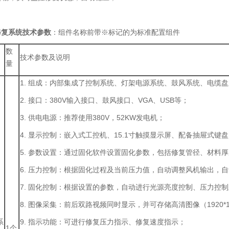
修复系统技术参数
：组件名称前带※标记的为标准配置组件
数
技术参数及说明
量
1. 组成：内部集成了控制系统、灯架电源系统、鼓风系统、电缆
2. 接口：380V输入接口、鼓风接口、VGA、USB等；
3. 供电电源：推荐使用380V，52KW发电机；
4. 显示控制：嵌入式工控机、15.1寸触摸显示屏、配备抽屉式键
5. 参数设置：通过固化软件设置固化参数，包括修复管径、材料
6. 压力控制：根据固化过程及当前压力值，自动调整风机输出，
7. 固化控制：根据设置的参数，自动进行光源亮度控制、压力控
8. 图像采集：前后双路视频同时显示，并可存储高清图像（1920*
系
9. 指示功能：可进行修复压力指示、修复速度指示；
1个