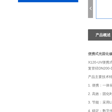
产品概述
便携式光固化
X120-UV
复管径DN20
产品主要技术
1. 便携：一
2. 高效：固
3. 节能：采
4. 稳定：数