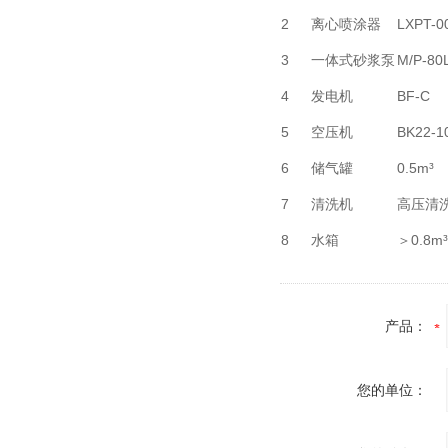
2
离心喷涂器
LXPT-0
3
一体式砂浆泵
M/P-80
4
发电机
BF-C
5
空压机
BK22-1
6
储气罐
0.5m³
7
清洗机
高压清
8
水箱
＞0.8m³
产品：
您的单位：