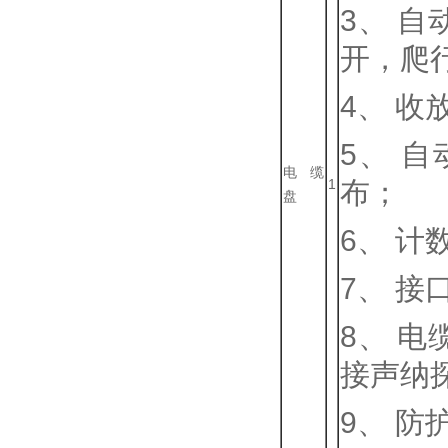
3、 
开，爬
4、 
5、 
电缆
1
布；
盘
6、 
7、 
8、 
接声纳
9、 防