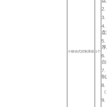
盘
2
3
4
盘
5
厚
※移动式控制系统
1个
6
自
7
制
8
（
9