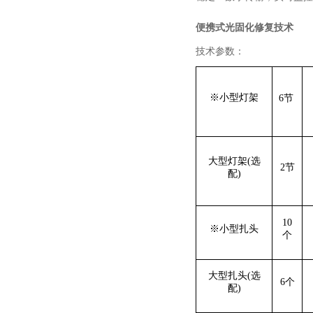
便携式光固化修复技术
技术参数：
※
小型灯架
6节
大型灯架(选
2节
配)
1
0
※
小型扎头
个
大型扎头(选
6个
配)