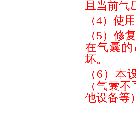
且当前气
（
4）
使用
（
5）
修
在气囊的
坏。
（
6）本
（气囊不
他设备等