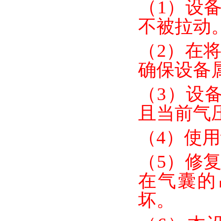
（
1）设
不被拉动
（
2）在
确保设备
（
3）
设
且当前气
（
4）
使用
（
5）
修
在气囊的
坏。