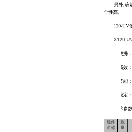
另外,该
全性高。
120-
X120
1.
便携
2.
高效
3.
节能
4.
稳定
技术参
组件
数
名称
量