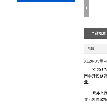
产品概述
品牌
X120-UV
X120
网非开挖修复
业。
紫外光
道为外膜,软