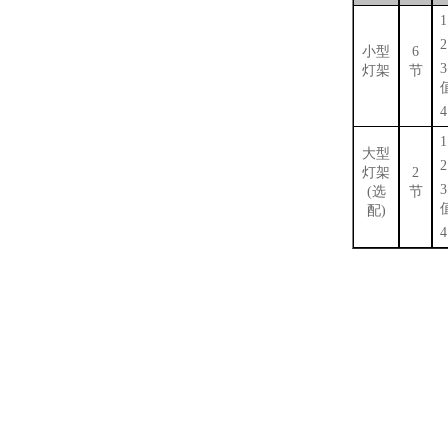
1
2
小型
6
3
灯架
节
4
1
大型
2
灯架
2
3
(选
节
配)
4