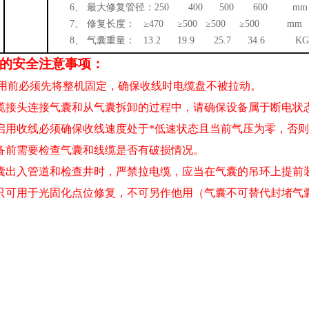
6、
最大修复管径：
250 400
500 600
mm
7、
修复长度：
≥470
≥500
≥500 ≥500
mm
8、
气囊重量：
13.2 19.9 25.7 34.6
K
的安全注意事项：
启用前必须先将整机固定，确保收线时电缆盘不被拉动。
缆接头连接气囊和从气囊拆卸的过程中，请确保设备属于断电状
启用收线必须确保收线速度处于*低
速状态且当前气压为零，否则
备前需要检查气囊和线缆是否有破损情况。
囊出入管道和检查井时，严禁拉电缆，应当在气囊的吊环上提前
只可用于光固化点位修复，不可另作他用（气囊不可替代封堵气