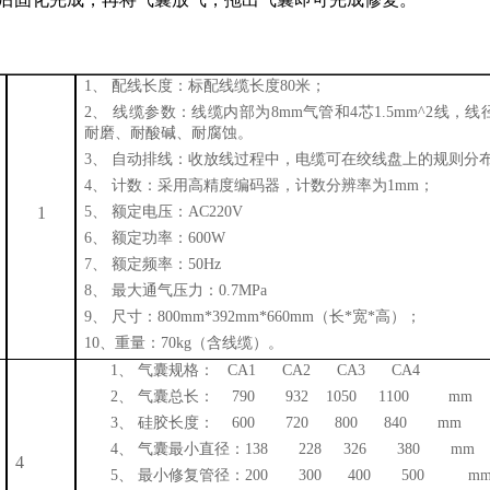
1、
配线长度：标配线缆长度
80米；
2、
线缆参数：线缆内部为
8mm气管和4芯1.5mm^2线，线
耐磨、耐酸碱、耐腐蚀。
3、
自动排线：收放线过程中，电缆可在绞线盘上的规则分
4、
计数：采用高精度编码器，计数分辨率为
1mm；
1
5、
额定电压：
AC220V
6、
额定功率：
600W
7、
额定频率：
50Hz
8、
最大通气压力：
0.7MPa
9、
尺寸：
800mm*392mm*660mm（长*宽*高）；
10、重量：70kg（含线缆）。
1、
气囊规格：
CA1 CA2
CA3
CA4
2、
气囊总长：
790 932
1050
1100
mm
3、
硅胶长度：
600
720
800
840
mm
4、
气囊最小直径：
138 228
326 380
mm
4
5、
最小修复管径：
200 300
400 500
m