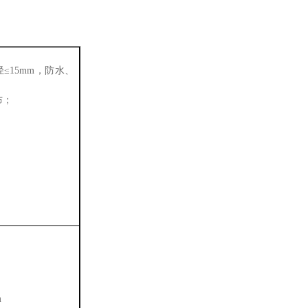
径≤15mm，防水、
布；
m