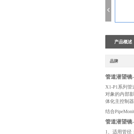
产品概述
品牌
管道潜望镜-X
X1-P1系列
对象的内部
体化主控制器
结合Pipe
管道潜望镜-X
1、适用管径：1