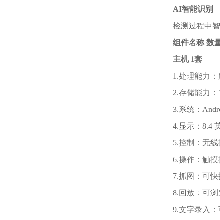
AI智能识别
检测过程中智
组件名称 数
主机 1
套
1.处理能力：
2.存储能力：
3.系统：Androi
4.显示：8.4 
5.控制：无
6.操作：触
7.抓图：可
8.回放：可
9.文字录入