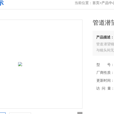
示
当前位置：
首页
>
产品中
管道潜望
产品描述：
管道潜望镜
与镜头间无
型 号
厂商性质
更新时间
访 问 量