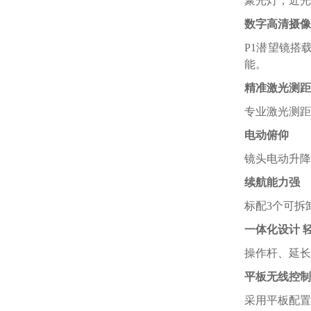
聚光灯，近光
数字高清摄像
P1潜望镜搭
能。
精准激光测距
专业激光测距
电动俯仰
镜头电动升降
续航能力强
标配3个可拆
一体化设计 
操作杆、延长
平板无线控制
采用平板配置