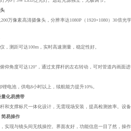
灯为6个3W LED泛光灯。远近光源独立，无极调节。
头
载200万像素高清摄像头，分辨率达1080P（1920×1080）
仪，测距可达100m，实时高速测量，稳定性好。
俯仰角度可达120°，通过支撑杆的左右转动，可对管道内画面进行
卸锂电池，供电8小时以上，续航能力提升10%。
轻量化易携带
杆和支撑标尺一体化设计，无需现场安装，提高检测效率。设备
 简易操作
，实现与镜头间无线操控。界面友好，功能信息一目了然，操作