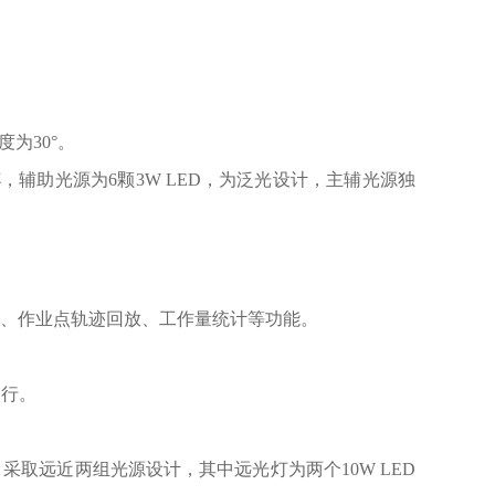
为30°。
，辅助光源为6颗3W LED，为泛光设计，主辅光源独
、作业点轨迹回放、工作量统计等功能。
运行。
取远近两组光源设计，其中远光灯为两个10W LED