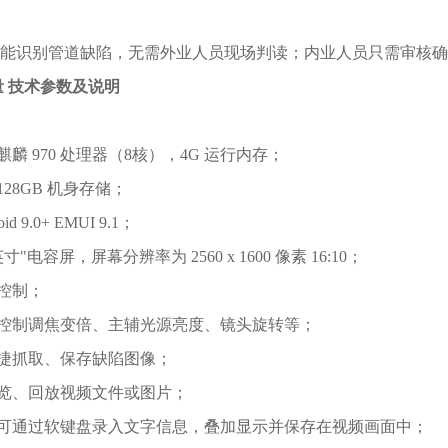
能识别管道缺陷，无需外业人员现场判读；内业人员只需审核确
量 技术参数及说明
麒麟 970 处理器（8核），4G 运行内存；
128GB 机身存储；
d 9.0+ EMUI 9.1；
英寸"电容屏，屏幕分辨率为 2560 x 1600 像素 16:10；
线控制；
摸控制调焦变倍、主辅光源亮度、镜头旋转等；
快捷抓取、保存缺陷图像；
浏览、回放视频文件或图片；
：可通过软键盘录入文字信息，叠加显示并保存在视频画面中；