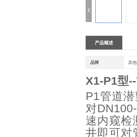
产品概述
品牌
其他
X1-P1
P1管道
对DN10
速内窥检
井即可对