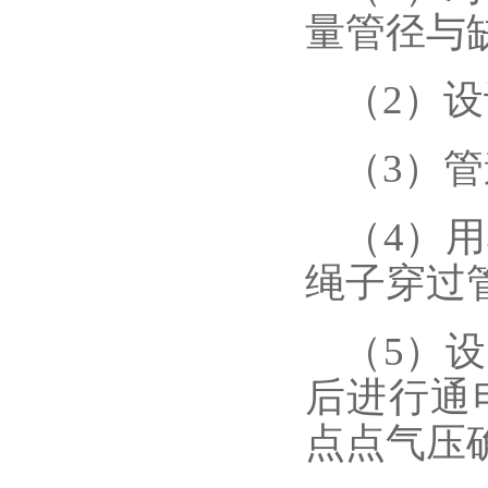
量管径与
（
2）
（
3）
（
4）
绳子穿过
（
5）
后进行通
点点气压