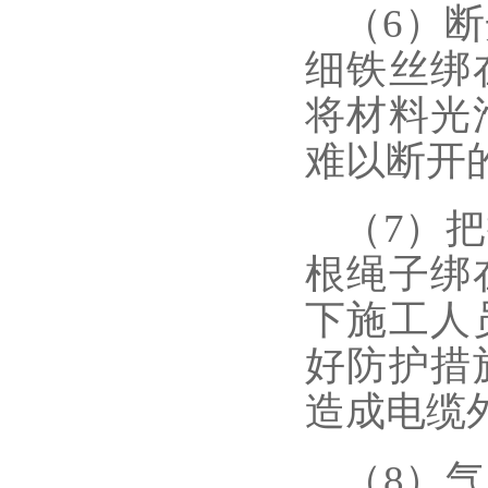
（
6）
细铁丝绑
将材料光
难以断开
（
7）
根绳子绑
下施工人
好防护措
造成电缆
（
8）