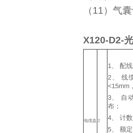
（11）气
X120-D
1、 配
2、 线
<15m
3、 
布；
4、 计
电缆盘
2
5、 额定