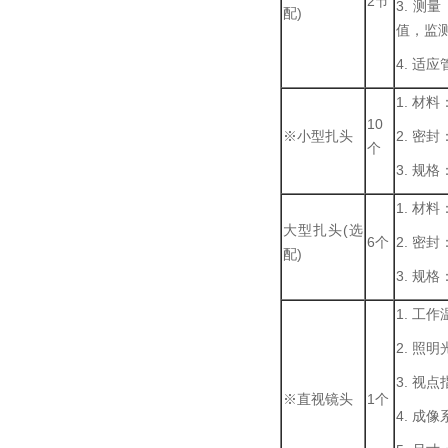
2节
3. 
配)
值，监
4. 适
1. 材
10
※小型扎头
2. 密
个
3. 规格
1. 材
大型扎头(选
6个
2. 密
配)
3. 规格
1. 工作
2. 照
3. 
※直视镜头
1个
4. 成像