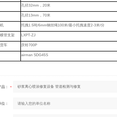
孔径32mm，20米
孔径13mm，70米
机
托拽1.5吨/6mm钢丝绳100米/最小托拽速度2-3米/分
横管支架
LXPT-ZJ
货车
庆铃700P
airman SDG45S
产品：
单位：