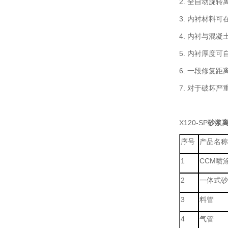
2. 全自动旋
3. 内衬材料
4. 内衬与混
5. 内衬厚度
6. 一段修复
7. 对于破坏
X120-SP
砂浆
序号
产品名称
1
CCM喷
2
一体式砂
3
料管
4
气管