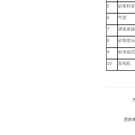
5
砂浆料管
6
气管
7
调速卷扬
8
砂浆喷头
9
标准箱式
10
发电机
您的