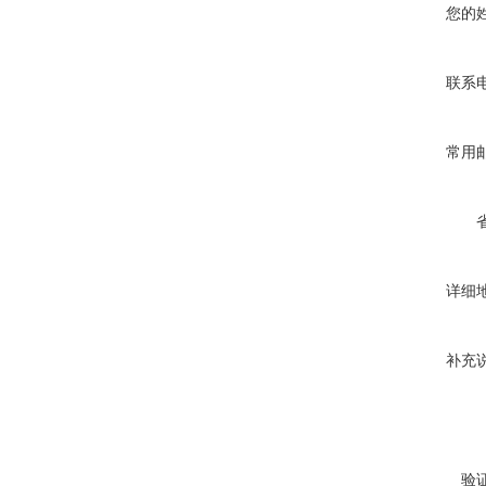
您的
联系
常用
详细
补充
验