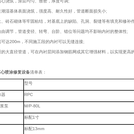
转离心浇筑，涂层均匀、致密，厚度可调;
可在潮湿基体表面浇筑，强度高、耐久性好，管道断面损失小;
凝土、砖石砌体等牢固粘结，对基底上的缺陷、孔洞、裂缝等有填充和修补
可自由调节，管道变径、转弯、台阶、错位等问题均不影响内衬的整体性;
距离可达200m，不同施工段的内衬可以无缝连接;
严重的大直径管道，可在内衬层间添加钢筋网或其它增强材料，以实现更高
离心喷涂修复设备
清单表：
型号
涂器
RPC
浆泵
M/P-80L
标配1寸
标配13mm