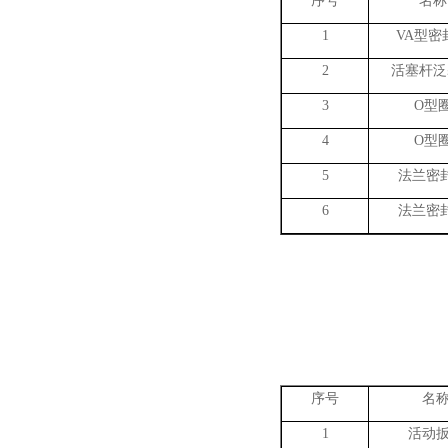
序号
名称
1
VA
型密
2
活塞杆泛
3
O
型
4
O
型
5
法兰密
6
法兰密
序号
名
1
活动