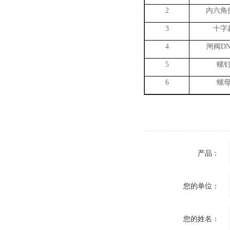
2
内六角
3
十字
4
闸阀
DN
5
螺
6
螺
产品：
您的单位：
您的姓名：