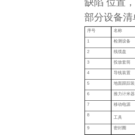
缺陷 位置
部分设备清
序号
名称
1
检测设备
2
线缆盘
3
投放套筒
4
导线装置
5
地面跟踪装
6
推力计米器
7
移动电源
8
工具
9
密封圈