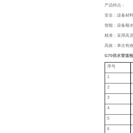
产品特点：
安全：设备材
智能：设备顺
精准：采用高
高效：单次有效
G70供水管道
序号
1
2
3
4
5
6