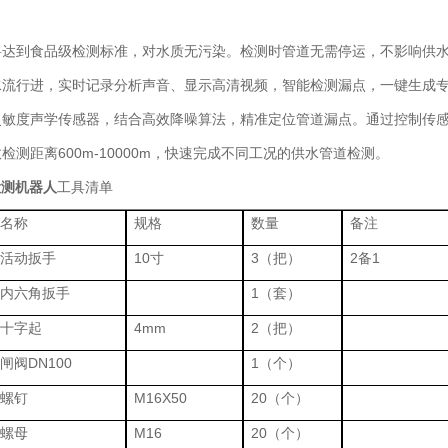
料达到食品级检测标准，对水质无污染。检测时管道无需停运，不影响供
水流行进，实时记录分析声音、显示高清视频，智能检测漏点，一键生成
灵敏度声学传感器，结合高效降噪算法，精准定位管道漏点。通过控制传
检测距离600m-10000m，快速完成不同工况的供水管道检测。
检测机器人
工具清单
名称
规格
数量
备注
活动扳手
10寸
3（把）
2备1
内六角扳手
1（套）
十字起
4mm
2（把）
闸阀DN100
1（个）
螺钉
M16X50
20（个）
螺母
M16
20（个）