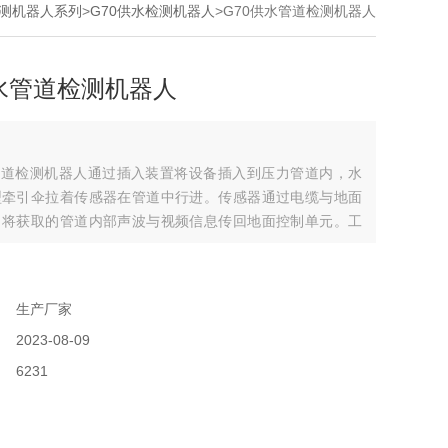
测机器人系列
>
G70供水检测机器人
>G70供水管道检测机器人
供水管道检测机器人
管道检测机器人通过插入装置将设备插入到压力管道内，水
型牵引伞拉着传感器在管道中行进。传感器通过电缆与地面
，将获取的管道内部声波与视频信息传回地面控制单元。工
过接收处理后的声音、图像，判断管道漏点等健康状况。发
操作人员通过线缆控制传感器进退，反复确认缺陷 位置，
：
面信标系统实现异常状 况的精准定位。
：
生产厂家
：
2023-08-09
：
6231