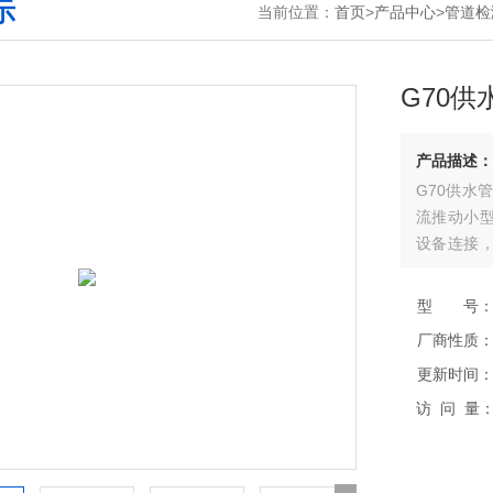
示
当前位置：
首页
>
产品中心
>
管道检
G70
产品描述：
G70供水
流推动小
设备连接
作人员通
现异常后，
型 号
同时借助地
厂商性质
更新时间
访 问 量