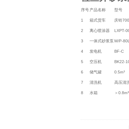
序号
产品名称
型号
1
箱式货车
庆铃700
2
离心喷涂器
LXPT-0
3
一体式砂浆泵
M/P-80
4
发电机
BF-C
5
空压机
BK22-1
6
储气罐
0.5m³
7
清洗机
高压清
8
水箱
＞0.8m³