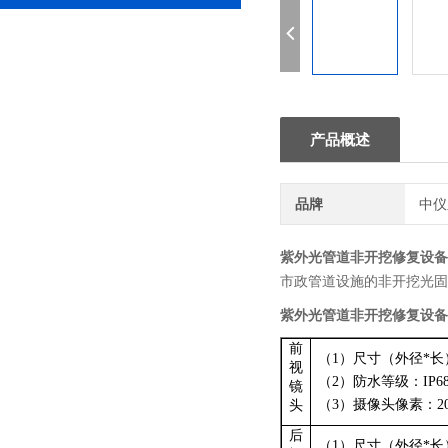
产品概述
品牌
中仪
紫外光管道非开挖修复设
市政管道设施的非开挖光固
紫外光管道非开挖修复设备
前
（
1
）尺寸（外径
*
长
视
（
2
）防水等级：
IP6
镜
（
3
）摄像头像素：
2
头
后
（
1
）尺寸（外径
*
长