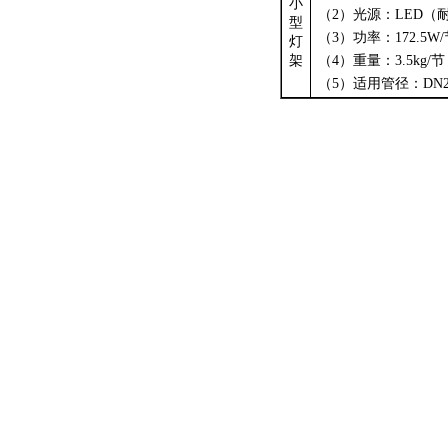
小
（
2
）光源：
LED
（
型
（
3
）功率：
172.5W/
灯
架
（
4
）重量：
3.5kg/
节
（
5
）适用管径：
DN2