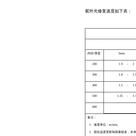
紫外光修复速度如下表：
内径
/
厚度
3mm
200
1.9
-
2
300
1.8
-
1.
400
1.5
-
1.
500
1.25
-
1.
600
备注：
1
、速度单位：
m/min;
2
、固化温度受影响因素较多，本