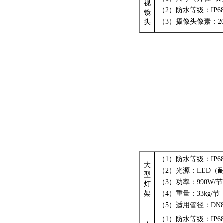
视
（
2
）防水等级：
IP6
镜
（
3
）摄像头像素：
2
头
（
1
）防水等级：
IP6
大
（
2
）光源：
LED
（
型
（
3
）功率：
990W/
节
灯
架
（
4
）重量：
33kg/
节
（
5
）适用管径：
DN8
（
1
）防水等级：
IP6