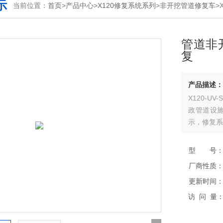
示
当前位置：
首页
>
产品中心
>
X120修复系统系列
>
非开挖管道修复车
>
管道非
复
产品描述：
X120-U
政管道设
示，修复系
型 号
厂商性质
更新时间
访 问 量