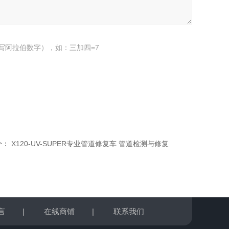
写阿拉伯数字），如：三加四=7
个：
X120-UV-SUPER专业管道修复车 管道检测与修复
言
|
在线商铺
|
联系我们