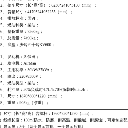
2、
整车尺寸（长
*
宽
*
高）：
6230*2410*3150
（
mm
）；
3、
货箱尺寸：
4170*2410*2255
（
mm
）；
4、
排放标准：国Ⅵ；
5、
燃油种类：柴油；
6、
整备重量：
7360kg
；
7、
总质量：
7490kg
；
8、
底盘：庆铃五十铃
KV600
；
1、
发动机：久保田；
2、
发电机：
AirMan
；
3、
主用功率：
30kW/37kVA
；
4、
输出：
220V/380V
；
5、
燃油类型：柴油；
6、
耗油量：
50%
负载时
4.7L/h,70%
负载时
6.5L/h
；
7、
尺寸：
1870*860*1220
（
mm
）；
8、
重量：
905kg
（净重）；
）尺寸（长
*
宽
*
高）含摆杆：
1760*750*1370
（
mm
）
;
）线缆长度：
150m(
防水、防磨、耐高温、耐酸碱、耐腐蚀
)
，可定制选配
）显示屏：
3
个（两个显示前视、一个显示后视）
;