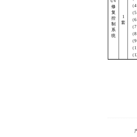
UV
（
4
修
复
（
5
1
控
（
6
套
制
（
7
系
（
8
统
（
9
（
1
（
1