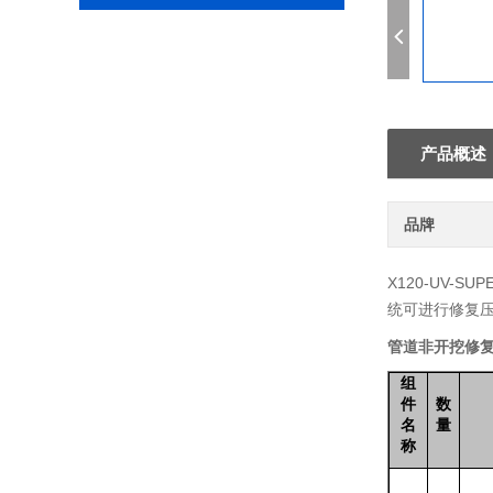
产品概述
品牌
X120-UV-SUP
统可进行修复
管道非开挖修复
组
件
数
名
量
称