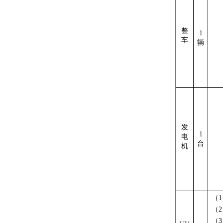
整
1
车
辆
发
1
电
台
机
（
1
（
2
（
3