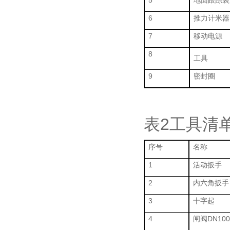
5
地面跟踪装
6
推力计米器
7
移动电源
8
工具
9
密封圈
表2工具清
序号
名称
1
活动扳手
2
内六角扳手
3
十字起
4
闸阀DN100