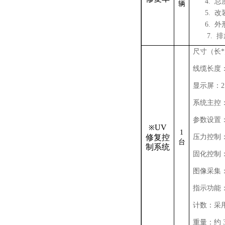
4.
总
辆
5.
改
6.
外
7.
排
尺寸（长
*
线缆长度
显示屏：
系统主控
参数设置
UV
※
1
修复控
压力控制
台
制系统
固化控制
图像采集
指示功能
计数：采
重量：约