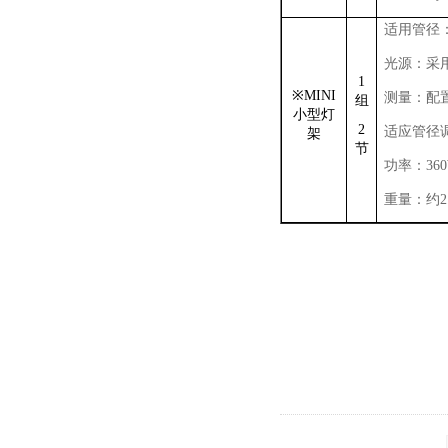
适用管径
光源：采
1
※MINI
测量：配
组
小型灯
2
适应管径
架
节
功率：
36
重量：约
2