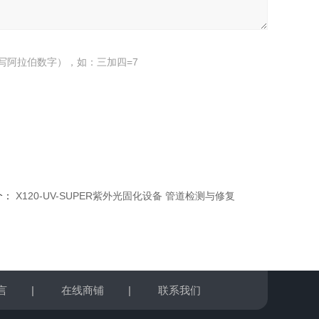
写阿拉伯数字），如：三加四=7
个：
X120-UV-SUPER紫外光固化设备 管道检测与修复
言
|
在线商铺
|
联系我们