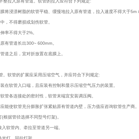
叠、平整拉入原有管道。软管的拉入应符合下列规定:
底膜将浸渍树脂的软管平稳、缓慢地拉入原有管道，拉入速度不得大于5m /
程中，不得磨损或划伤软管。
拉伸率不得大于2%。
原有管道长出300~ 600mm。
有管道之后，宜对折放置在底膜上。
胀软管。软管的扩展应采用压缩空气，并应符合下列规定:
安装在软管入口端，且应装有控制和显示压缩空气压力的装置。
查软管各连接处的密封性，软管末端宜安装调压阀。
力应能使软管充分膨胀扩张紧贴原有管道内壁，压力值应咨询软管生产商
光灯(根据管径选择不同型号灯架)。
架放入软管内、牵拉至管道另一端。
紫外光灯、回拉灯架。