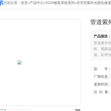
示
当前位置：
首页
>
产品中心
>
X120修复系统系列
>
非开挖紫外光固化修
管道紫
产品描述：
管道紫外光
统、视频
成。采用*
施的非开挖
型 号
厂商性质
更新时间
访 问 量