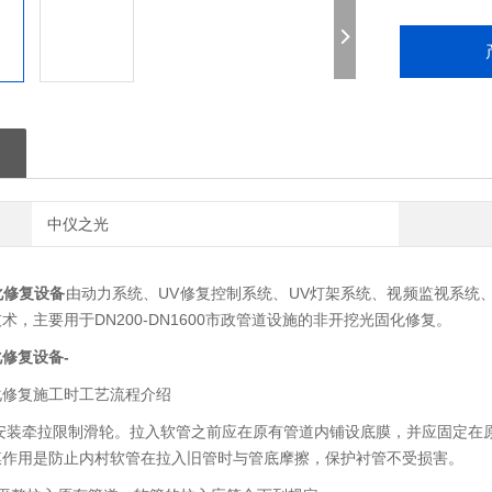
中仪之光
化修复设备
由动力系统、UV修复控制系统、UV灯架系统、视频监视系统
术，主要用于DN200-DN1600市政管道设施的非开挖光固化修复。
化修复设备
-
化修复施工时工艺流程介绍
、安装牵拉限制滑轮。拉入软管之前应在原有管道内铺设底膜，并应固定在
膜作用是防止内村软管在拉入旧管时与管底摩擦，保护衬管不受损害。