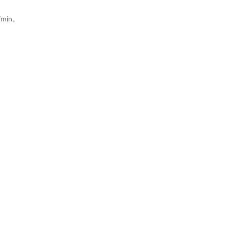
min。
。