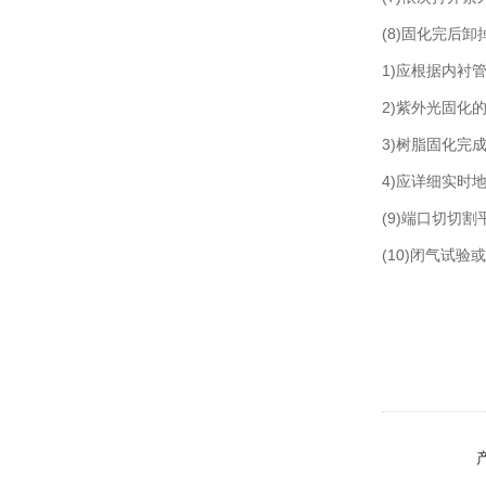
(8)固化完后
1)应根据内衬
2)紫外光固化
3)树脂固化完
4)应详细实
(9)端口切切
(10)闭气试验