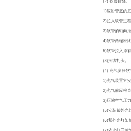
(2) 软管折
1)应沿管底的
2)拉入软管过
3)软管的轴向
4)软管两端应比
5)软管拉入原
(3)捆绑扎头。
(4) 充气膨
1)充气装置宜
2)充气前应检
3)压缩空气压
(5)安装紫外
(6)紫外光灯
(7)依次打开