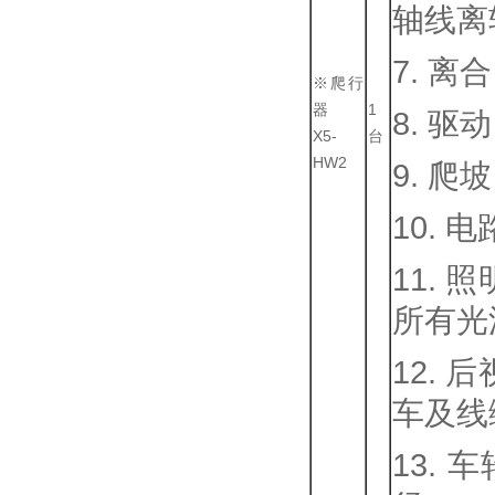
轴线离
7. 
※爬行
器
1
8. 
X5-
台
HW2
9. 
10.
11.
所有光
12.
车及线
13.