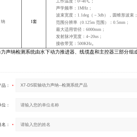
1、
工作温度：0~40℃；
2、
声学频率：1MHz；
3、
波束宽度：1.1deg（－3db），圆锥形波束
声纳
1套
4、
范围分辨率（0.125m 范围）：0.5mm；
5、
最大适用管径：6000mm；
6、
发射脉冲宽度：4~20us；
7、
接收带宽：500KHz
。
轴动力声纳检测系统由水下动力推进器、线缆盘和主控器三部分组
产品：
单位：
姓名：