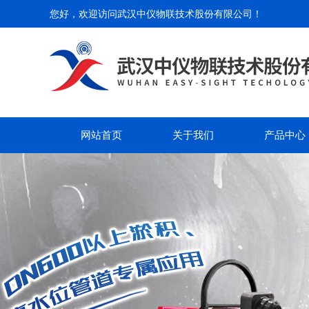
您好，欢迎访问
武汉中仪物联技术股份有限公司
！
网站首页
关于我们
产品中心