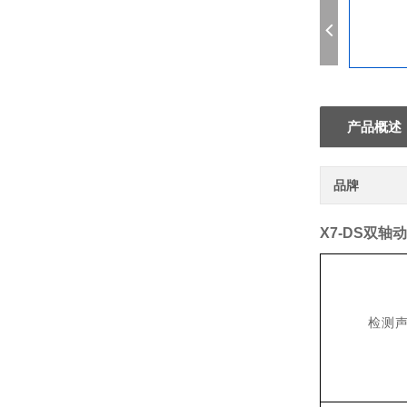
产品概述
品牌
X7-DS双轴
检测