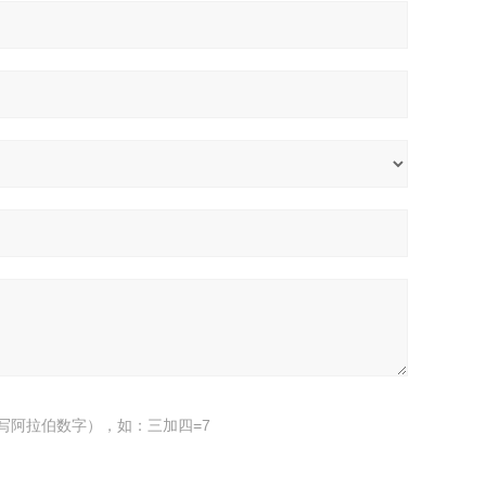
写阿拉伯数字），如：三加四=7