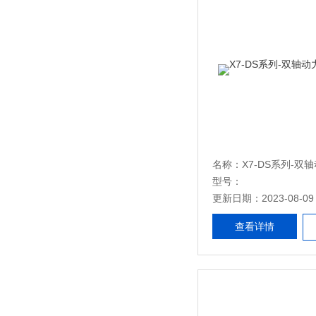
型号：
更新日期：2023-08-09
查看详情