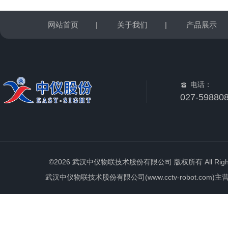
网站首页
|
关于我们
|
产品展示
电话：
027-59880
©2026 武汉中仪物联技术股份有限公司 版权所有 All Rights 
武汉中仪物联技术股份有限公司(www.cctv-robot.c