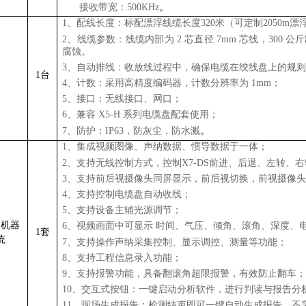
7、
接收带宽：500KHz
。
1、配线长度：标配漂浮线缆长度320米（可定制2050m漂
2、线缆参数：线缆内部为 2 芯直径 7mm 芯线，30
腐蚀。
3、自动排线：收放线过程中，确保电缆在绞线盘上的规
1台
4、计数：采用高精度编码器，计数分辨率为 1mm；
）
5、接口：无线接口、网口；
6、兼容 X5-H 系列电缆盘配套使用；
7、防护：IP63，防灰尘，防水溅
。
1、集成视频图像、声纳数据、惯导数据于一体；
2、支持无线控制方式，控制X7-DS前进、后退、左转、
3、支持前后视摄像头同屏显示，前后视切换，前视摄像
4、支持控制电缆盘自动收线；
5、支持设备主辅光源调节；
纳机器
6、视频画面中可显示 时间、气压、倾角、滚角、深度、
1套
统
7、支持操作声纳采集控制、显示调控、测量等功能；
8、支持工程信息录入功能；
9、支持报警功能，具备翻滚角超限报警，有效防止翻车
10、交互式按钮：一键启动分析软件，进行判读与报告分
11、现场生成报告：检测结束即可一键自动生成报告，不