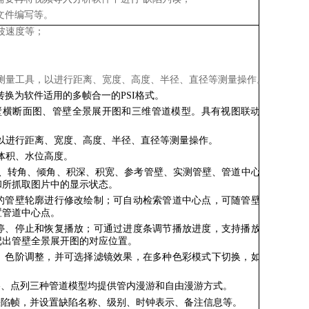
文件编写等。
波速度
等；
测量工具，以进行距离、宽度、高度、半径、直径等测量操作。
转换为软件适用的多帧合一的PSI格式。
壁横断面图、管壁全景展开图和三维管道模型。具有视图联动功
。
以进行距离、宽度、高度、半径、直径等测量操作。
体积、水位高度。
、转角、倾角、积深、积宽、参考管壁、实测管壁、管道中心点
和所抓取图片中的显示状态。
的管壁轮廓进行修改绘制；可自动检索管道中心点，可随管壁轮
置管道中心点。
停、停止和恢复播放；可通过进度条调节播放进度，支持播放速
记出管壁全景展开图的对应位置。
、色阶调整，并可选择滤镜效果，在多种色彩模式下切换，如红
格、点列三种管道模型均提供管内漫游和自由漫游方式。
缺陷帧，并设置缺陷名称、级别、时钟表示、备注信息等。