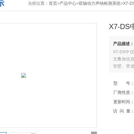
示
当前位置：
首页
>
产品中心
>
双轴动力声纳检测系统
>
X7-
X7-D
产品描述：
X7-DS
文叠加信
管壁、管
中和所抓取
型 号
厂商性质
更新时间
访 问 量