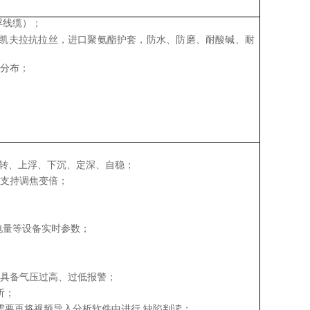
浮线缆）；
0 公斤凯夫拉抗拉丝，进口聚氨酯护套，防水、防磨、耐酸碱、耐
则分布；
右转、上浮、下沉、定深、自稳；
头支持调焦变倍；
电量等设备实时参数；
；具备气压过高、过低报警；
析；
需要再将视频导入分析软件中进行 缺陷判读；