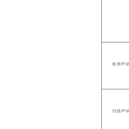
检测声
扫描声