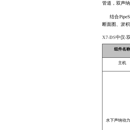
管道，双声纳
结合
Pi
断面图、淤积
X7-DS中仪
组件名
主机
水下声纳动