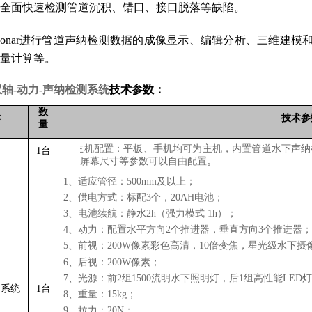
全面快速检测管道沉积、错口、接口脱落等缺陷。
peSonar进行管道声纳检测数据的成像显示、编辑分析、三维
量计算等。
-双轴-动力-声纳检测系统
技术参数：
数
称
技术参
量
1.
主机配置：平板、手机均可为主机，内置管道水下声纳机
1
台
屏幕尺寸等参数可以自由配置
。
1、适应管径：500mm及以上；
2、供电方式：标配3个，20AH电池；
3、电池续航：静水2h（强力模式 1h）；
4、动力：配置水平方向2个推进器，垂直方向3个推进器
5、前视：200W像素彩色高清，10倍变焦，星光级水下摄
6、后视：200W像素；
7、光源：前2组1500流明水下照明灯，后1组高性能LED
力系统
1台
8、重量：15kg；
9、拉力：20N；