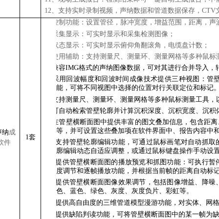
12、支持实时录制视频，声纳数据和管道数据保存，CTV
1.
控制功能：设置
管径
，
脉冲宽度，增益
范围
，距离，声
2.
采集显示：可
实时显示和采集检测图像
；
3.
状态显示：可实时显示俯仰角翻滚角
，
电缆盘
计数
；
4.
使用辅助：支持测量尺、测量环、测量网格等多种鼠标
5.
兼容IMG格式的声纳图像数据，可对其进行合并导入，
6.
采用回波幅度和回波时间成像技术提供三种视图：管
能，可将不同视图中选择的位置对行关联定位和标记
7.
支持测量尺、测量环、测量网格等多种鼠标测量工具，
8.
可自动检索管壁轮廓并计算沉积深度、沉积宽度、沉积
9.
在管壁横断面图中提供丰富的图文叠加信息，包含距离
等，并可设置这些叠加项在软件界面中、报告内容中
声
纳
成
1套
10.
支持管壁轮廓编辑功能，可通过鼠标画笔对自动抓取
软件
廓编辑动态自适应调整，或通过鼠标键盘操作手动设
11.
提供管壁横断面图的播放预览和抓图功能：可执行暂
度调节和逐帧播放功能，并根据当前帧的距离自动标
12.
提供管壁横断面图像效果调节，包括图像增益、降噪
色、蓝色、绿色、灰度、灰度负片、彩虹等。
13.
提供高自由度的三维管道模型漫游功能，对实体、网
为
14.
提供缺陷判读功能，可将管壁横断面图中的某一帧