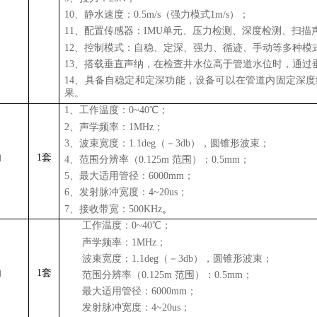
10、静水速度：0.5m/s（强力模式1m/s）；
11、配置传感器：IMU单元、压力检测、深度检测、扫描
12、控制模式：自稳、定深、强力、循迹、手动等多种模
13、搭载垂直声纳，在检查井水位高于管道水位时，通
14、具备自稳定和定深功能，设备可以在管道内固定深
果。
1、工作温度：0~40℃；
2、声学频率：1MHz；
3、波束宽度：1.1deg（－3db），圆锥形波束；
纳
1套
4、范围分辨率（0.125m 范围）：0.5mm；
5、最大适用管径：6000mm；
6、发射脉冲宽度：4~20us；
7、接收带宽：500KHz
。
1、
工作温度：0~40℃；
2、
声学频率：1MHz；
3、
波束宽度：1.1deg（－3db），圆锥形波束；
纳
1套
4、
范围分辨率（0.125m 范围）：0.5mm；
5、
最大适用管径：6000mm；
6、
发射脉冲宽度：4~20us；