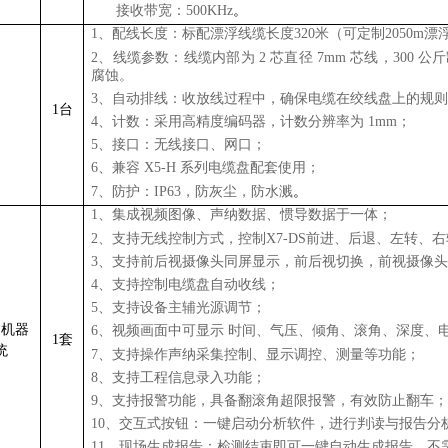
7、
接收带宽：500KHz
。
1、配线长度：标配漂浮线缆长度320米（可定制2050m漂
2、线缆参数：线缆内部为 2 芯直径 7mm 芯线，30
腐蚀。
3、自动排线：收放线过程中，确保电缆在绞线盘上的规
1台
4、计数：采用高精度编码器，计数分辨率为 1mm；
）
5、接口：无线接口、网口；
6、兼容 X5-H 系列电缆盘配套使用；
7、防护：IP63，防灰尘，防水溅
。
1、集成视频图像、声纳数据、惯导数据于一体；
2、支持无线控制方式，控制X7-DS前进、后退、左转、
3、支持前后视摄像头同屏显示，前后视切换，前视摄像
4、支持控制电缆盘自动收线；
5、支持设备主辅光源调节；
纳机器
6、视频画面中可显示 时间、气压、倾角、滚角、深度、
1套
统
7、支持操作声纳采集控制、显示调控、测量等功能；
8、支持工程信息录入功能；
9、支持报警功能，具备翻滚角超限报警，有效防止翻车
10、交互式按钮：一键启动分析软件，进行判读与报告分
11、现场生成报告：检测结束即可一键自动生成报告，不