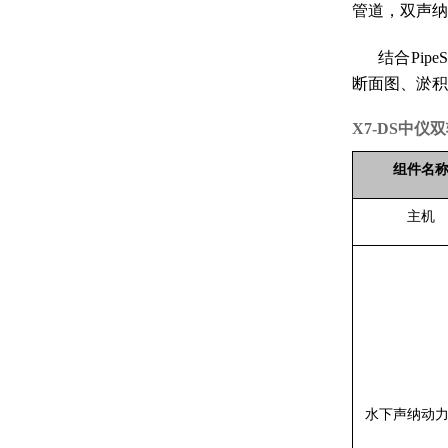
管道，双声纳
结合
Pi
断面图、淤积
X7-DS中仪
组件名
主机
水下声纳动