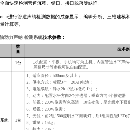
全面快速检测管道沉积、错口、接口脱落等缺陷。
peSonar进行管道声纳检测数据的成像显示、编辑分析、三维
量计算等。
双轴动力声纳-检测系统
技术参数：
数
称
技术参
量
1.
主机配置：平板、手机均可为主机，内置管道水下声纳机
1
台
屏幕尺寸等参数可以自由配置
。
1、适应管径：500mm及以上；
2、供电方式：标配3个，20AH电池；
3、电池续航：静水2h（强力模式 1h）；
4、动力：配置水平方向2个推进器，垂直方向3个推进器
5、前视：200W像素彩色高清，10倍变焦，星光级水下摄
6、后视：200W像素；
7、光源：前2组1500流明水下照明灯，后1组高性能LED
力系统
1台
8、重量：15kg；
9、拉力：20N；