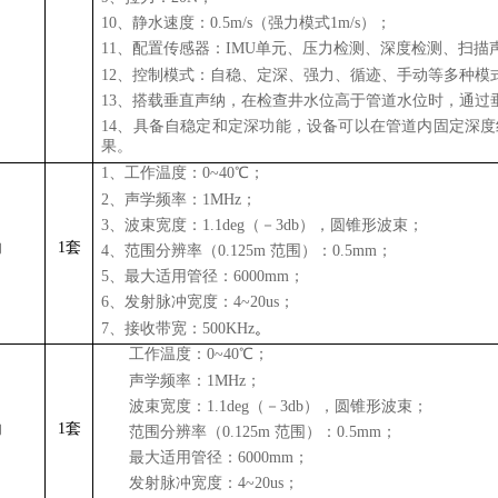
10、静水速度：0.5m/s（强力模式1m/s）；
11、配置传感器：IMU单元、压力检测、深度检测、扫描
12、控制模式：自稳、定深、强力、循迹、手动等多种模
13、搭载垂直声纳，在检查井水位高于管道水位时，通
14、具备自稳定和定深功能，设备可以在管道内固定深
果。
1、工作温度：0~40℃；
2、声学频率：1MHz；
3、波束宽度：1.1deg（－3db），圆锥形波束；
纳
1套
4、范围分辨率（0.125m 范围）：0.5mm；
5、最大适用管径：6000mm；
6、发射脉冲宽度：4~20us；
7、接收带宽：500KHz
。
1、
工作温度：0~40℃；
2、
声学频率：1MHz；
3、
波束宽度：1.1deg（－3db），圆锥形波束；
纳
1套
4、
范围分辨率（0.125m 范围）：0.5mm；
5、
最大适用管径：6000mm；
6、
发射脉冲宽度：4~20us；