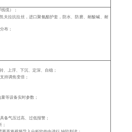
浮线缆）；
0 公斤凯夫拉抗拉丝，进口聚氨酯护套，防水、防磨、耐酸碱、耐
则分布；
右转、上浮、下沉、定深、自稳；
头支持调焦变倍；
电量等设备实时参数；
；具备气压过高、过低报警；
析；
需要再将视频导入分析软件中进行 缺陷判读；