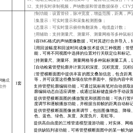
12、支持实时录制视频，声纳数据和管道数据保存，CTV
1.
控制功能：设置
管径
，
脉冲宽度，增益
范围
，距离，声
2.
采集显示：可
实时显示和采集检测图像
；
3.
状态显示：可实时显示俯仰角翻滚角
，
电缆盘
计数
；
4.
使用辅助：支持测量尺、测量环、测量网格等多种鼠标
5.
兼容IMG格式的声纳图像数据，可对其进行合并导入，
6.
采用回波幅度和回波时间成像技术提供三种视图：管
能，可将不同视图中选择的位置对行关联定位和标记
7.
支持测量尺、测量环、测量网格等多种鼠标测量工具，
8.
可自动检索管壁轮廓并计算沉积深度、沉积宽度、沉积
9.
在管壁横断面图中提供丰富的图文叠加信息，包含距离
等，并可设置这些叠加项在软件界面中、报告内容中
声
纳
成
1套
10.
支持管壁轮廓编辑功能，可通过鼠标画笔对自动抓取
软件
廓编辑动态自适应调整，或通过鼠标键盘操作手动设
11.
提供管壁横断面图的播放预览和抓图功能：可执行暂
度调节和逐帧播放功能，并根据当前帧的距离自动标
12.
提供管壁横断面图像效果调节，包括图像增益、降噪
色、蓝色、绿色、灰度、灰度负片、彩虹等。
13.
提供高自由度的三维管道模型漫游功能，对实体、网
为
14.
提供缺陷判读功能，可将管壁横断面图中的某一帧