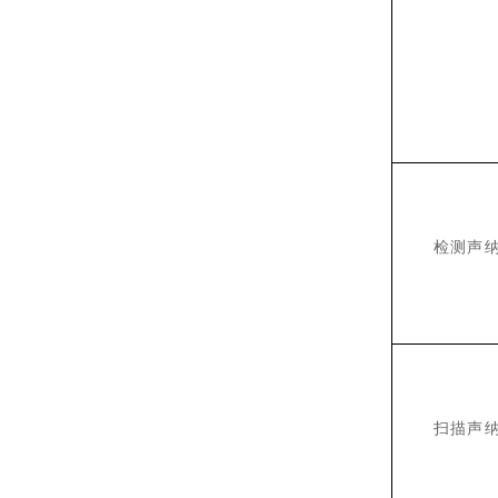
检测声
扫描声