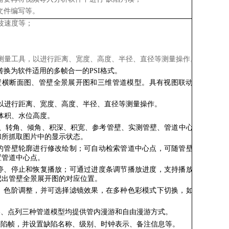
文件编写等。
波速度
等；
测量工具，以进行距离、宽度、高度、半径、直径等测量操作。
转换为软件适用的多帧合一的PSI格式。
壁横断面图、管壁全景展开图和三维管道模型。具有视图联动功
。
以进行距离、宽度、高度、半径、直径等测量操作。
体积、水位高度。
、转角、倾角、积深、积宽、参考管壁、实测管壁、管道中心点
和所抓取图片中的显示状态。
的管壁轮廓进行修改绘制；可自动检索管道中心点，可随管壁轮
置管道中心点。
停、停止和恢复播放；可通过进度条调节播放进度，支持播放速
记出管壁全景展开图的对应位置。
、色阶调整，并可选择滤镜效果，在多种色彩模式下切换，如红
格、点列三种管道模型均提供管内漫游和自由漫游方式。
缺陷帧，并设置缺陷名称、级别、时钟表示、备注信息等。