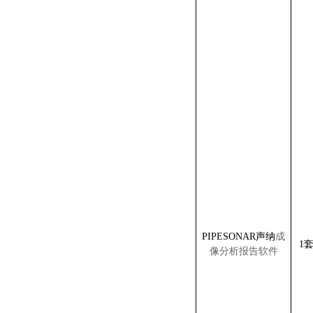
PIPESONAR声
纳
成
1
像
分析报告
软件