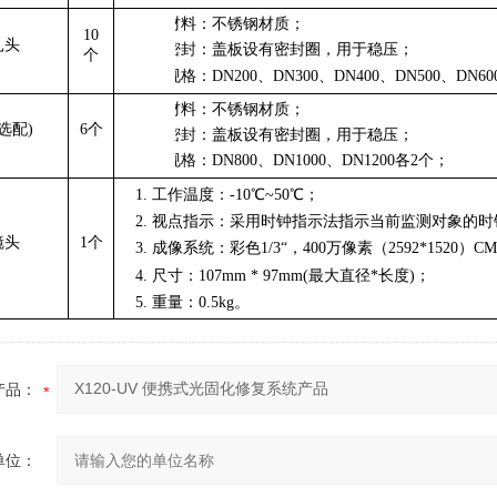
1.
材料：
不锈钢
材质
；
1
0
扎头
2.
密封：盖板设有密封圈，用于稳压；
个
3.
规格：DN200、DN300、DN400、DN500、DN6
1.
材料：
不锈钢
材质
；
选配)
6个
2.
密封：盖板设有密封圈，用于稳压；
3.
规格：DN800、DN1000、DN1200各2个；
1.
工作温度：-10℃~50℃；
2.
视点指示：采用时钟指示法指示当前监测对象的时
镜头
1
个
3.
成像系统：彩色1/3“，400万像素（2592*1520）CMO
4.
尺寸：107mm * 97mm(最大直径*长度)；
5.
重量：0.5kg。
产品：
单位：