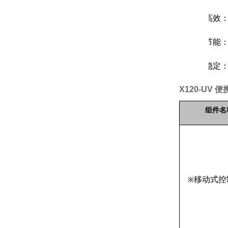
2.
高效
3.
节能
4.
稳定
X120-UV
组件名
移动式控
※