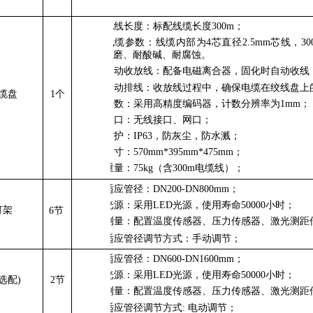
1.
配线长度：标配线缆长度300m；
2.
线缆参数：线缆内部为4芯直径2.5mm芯线，
磨、耐酸碱、耐腐蚀。
3.
自动收放线：配备电磁离合器，固化时自动收线
4.
自动排线：收放线过程中，确保电缆在绞线盘上
缆盘
1个
5.
计数：采用高精度编码器，计数分辨率为1mm；
6.
接口：无线接口、网口；
7.
防护：IP63，防灰尘，防水溅；
8.
尺寸：570mm*395mm*475mm；
1.
重量：75kg（含300m电缆线）；
2.
适应管径
：
DN200-DN800mm
；
3.
光源：采用LED光源，使用寿命50000小时；
灯架
6节
4.
测量：配置温度传感器、压力传感器、激光测距
5.
适应管径调节方式：手动调节；
1.
适应管径
：
DN600-DN1600mm
；
2.
光源：采用LED光源，使用寿命50000小时；
选配)
2节
3.
测量：配置温度传感器、压力传感器、激光测距
4.
适应管径调节方式: 电动调节；