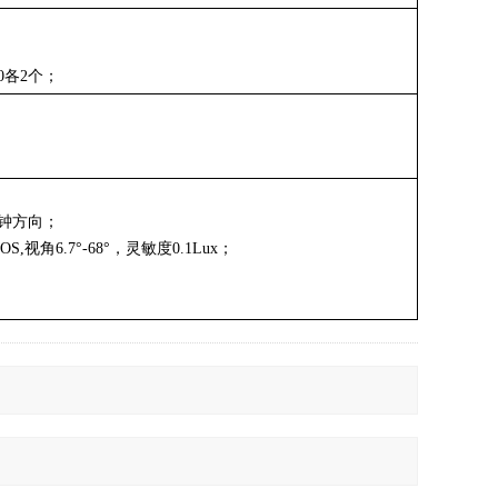
00各2个；
钟方向；
S,视角6.7°-68°，灵敏度0.1Lux；