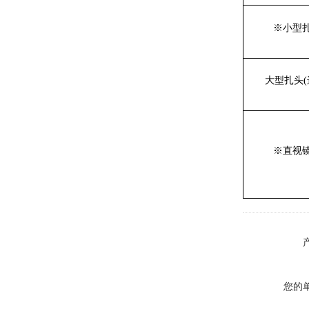
※
小型
大型扎头(
※
直视
您的