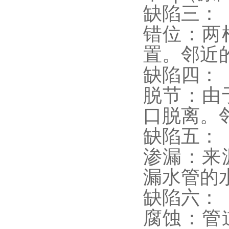
缺陷三：
错位：两
置。邻近
缺陷四：
脱节：由
口脱离。
缺陷五：
渗漏：来
漏水管的
缺陷六：
腐蚀：管