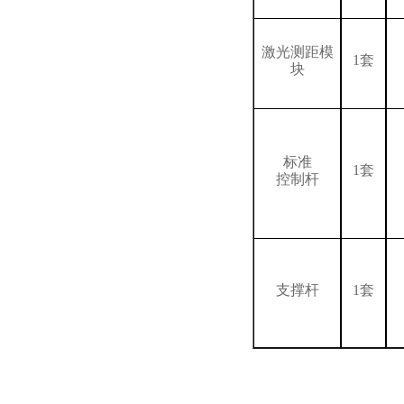
激光测距模
1套
块
标准
1套
控制杆
支撑杆
1套