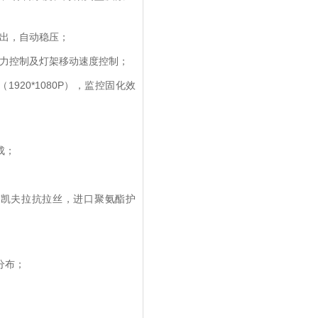
输出，自动稳压；
压力控制及灯架移动速度控制；
920*1080P），监控固化效
成；
0公斤凯夫拉抗拉丝，进口聚氨酯护
分布；