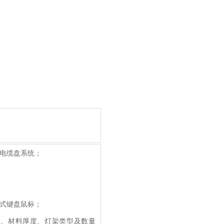
、电缆盘系统；
屉式键盘鼠标；
径、材料厚度、灯架类型及数量