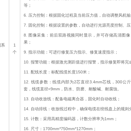
等；
6. 压力控制：根据固化过程及当前压力值，自动调整风机
7. 固化控制：根据设置的参数，自动进行光源亮度控制、
8. 图像采集：前后双路视频同时显示，并可存储高清图像（1
果；
制系
1
个
9. 指示功能：可进行修复压力指示、修复速度指示；
10. 报警功能：根据激光测距值进行报警，指示修复即将完
11. 配线长度：标配线缆长度150米；
12. 线缆参数：线缆内部为2芯直径3.4mm芯线，30
套，线缆直径<9mm，防水、防磨、耐酸碱、耐腐蚀。
13. 自动收放线：配备电磁离合器，固化时自动收线；
14. 自动排线：收放线过程中，确保电缆在绞线盘上的规则
15. 计数：采用高精度编码器，计数分辨率为1mm；
16. 尺寸：1700mm*750mm*1270mm；