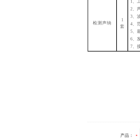
1、
2、
3、
1
检测声纳
4、
套
5、
6、
7、
产品：