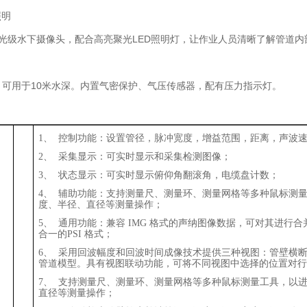
照明
星光级水下摄像头，配合高亮聚光LED照明灯，让作业人员清晰了解管道内
级，可用于10米水深。内置气密保护、气压传感器，配有压力指示灯。
1
、
控制功能：设置管径，脉冲宽度，增益范围，距离，声波
2
、
采集显示：可实时显示和采集检测图像；
3
、
状态显示：可实时显示俯仰角翻滚角，电缆盘计数；
4
、
辅助功能：支持测量尺、测量环、测量网格等多种鼠标测
度、半径、直径等测量操作；
5
、
通用功能：兼容
IMG
格式的声纳图像数据，可对其进行合
合一的
PSI
格式；
6
、
采用回波幅度和回波时间成像技术提供三种视图：管壁横
管道模型。具有视图联动功能，可将不同视图中选择的位置对行
7
、
支持测量尺、测量环、测量网格等多种鼠标测量工具，以
直径等测量操作；