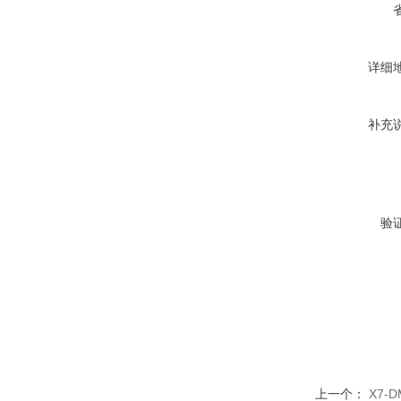
详细
补充
验
上一个：
X7