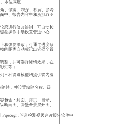
积、水位高度；
转角、倾角、积深、积宽、参考
面中、报告内容中和所抓取图
轮廓进行修改绘制；可自动检
键盘操作手动设置管道中心
止和恢复播放；可通过进度条
帧的距离自动标记出管壁全景
调整，并可选择滤镜效果，在
彩虹等；
列三种管道模型均提供管内漫
缺陷帧，并设置缺陷名称、级
容包含：封面、扉页、目录、
纵断面图、管壁全景展开图、
到
PipeSight
管道检测视频判读报告软件中