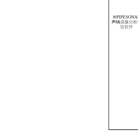
※
PIPESONA
声纳
成像分析
告软件