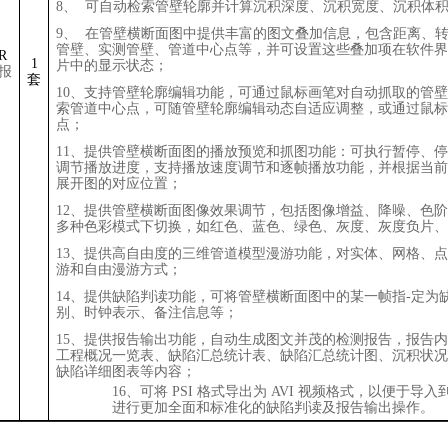
8
、
可自动检索管壁轮廓并计算沉积深度、沉积宽度、沉积体
9
、
在管壁横断面图中提供丰富的图文叠加信息，包含距离、
管壁、实测管壁、管道中心点等，并可设置这些叠加项在软件界
R
1
片中的显示状态；
报
套
10
、支持管壁轮廓编辑功能，可通过鼠标画笔对自动抓取的管壁
索管道中心点，可随管壁轮廓编辑动态自适应调整，或通过鼠标
点；
11
、提供管壁横断面图的播放预览和抓图功能：可执行暂停、停
调节播放进度，支持播放速度调节和逐帧播放功能，并根据当前
展开图的对应位置；
12
、提供管壁横断面图像效果调节，包括图像增益、降噪、色阶
多种色彩模式下切换，如红色、蓝色、绿色、灰度、灰度负片、
13
、提供高自由度的三维管道模型漫游功能，对实体、网格、点
游和自由漫游方式；
14
、提供缺陷判读功能，可将管壁横断面图中的某一帧指-定为
别、时钟表示、备注信息等；
15
、提供报告输出功能，自动生成图文并茂的检测报告，报告内
工程概况一览表、缺陷汇总统计表、缺陷汇总统计图、沉积状况
缺陷详细图表等内容；
16
、可将
PSI
格式导出为
AVI
视频格式，以便于导入
进行更加全面和标准化的缺陷判读及报告输出操作。