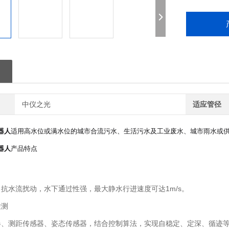
中仪之光
适应管径
器人
适用高水位或满水位的城市合流污水、生活污水及工业废水、城市雨水或
器人
产品特点
抗水流扰动，水下通过性强，最大静水行进速度可达1m/s。
检测
器、测距传感器、姿态传感器，结合控制算法，实现自稳定、定深、循迹