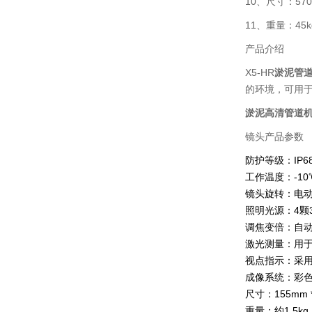
10、尺寸：570
11、重量：45
产品介绍
X5-HR
淤泥管
的环境，可用
淤泥高清管道
镜头产品参数
防护等级：IP
工作温度：-10
镜头旋转：电动旋
照明光源：4颗
调焦变倍：自动
激光测量：用
视点指示：采
成像系统：彩色1/
尺寸：155mm *
重量：约1.5k