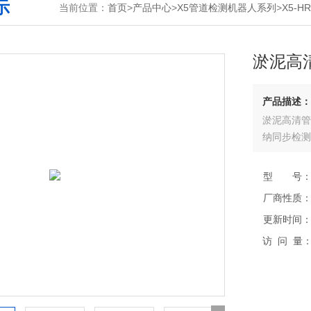
示
当前位置：
首页
>
产品中心
>
X5管道检测机器人系列
>
X5-
淤泥高
产品描述：
淤泥高清管
纳同步检测
型 号
厂商性质
更新时间
访 问 量