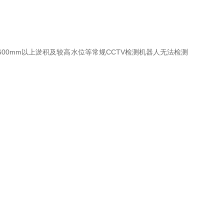
00mm以上淤积及较高水位等常规CCTV检测机器人无法检测