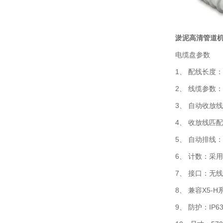
淤泥高清管道
电缆盘参数
1、 配线长度：
2、 线缆参数
3、 自动收
4、 收放线匹
5、 自动排线
6、 计数：采
7、 接口：无
8、 兼容X5-
9、 防护：IP