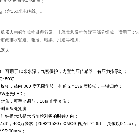
mm*395mm*475mm；
kg（含150米电缆线）。
道机器人
由螺旋式推进爬行器、电缆盘和显控终端三部分组成，适用于DN6
于市政排水管道、箱涵、暗渠、河道等检测。
机器人
68，可用于10米水深，气密保护，内置气压传感器，有压力指示灯；
℃~50℃；
转，径向 360 度无限旋转，仰俯 2 * 135 度旋转，一键归位；
3W泛光LED；
对焦，可手动调节，10倍光学变倍；
于测量裂缝宽度；
用时钟指示法指示当前检对象的时钟方向；
3“，400万像素（2592*1520）CMOS,视角6.7°-68°，灵敏度0.1Lux；
 95*90mm；
g。