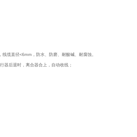
套，线缆直径<6mm，防水、防磨、耐酸碱、耐腐蚀。
爬行器后退时，离合器合上，自动收线；