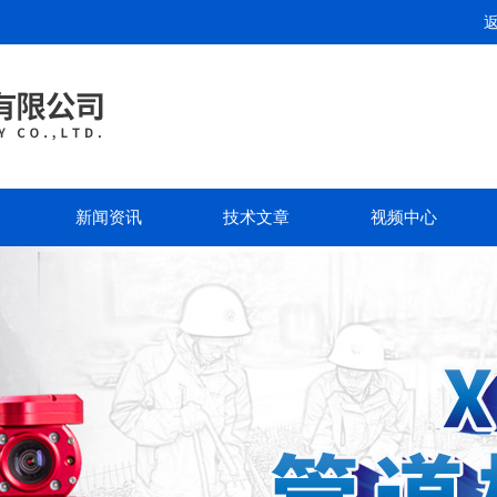
新闻资讯
技术文章
视频中心