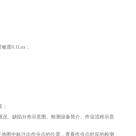
灵敏度0.1Lux；
等；
概况、缺陷分布示意图、检测设备简介、作业流程示意
，在电子地图中标注出作业点的位置，查看作业点对应的检测