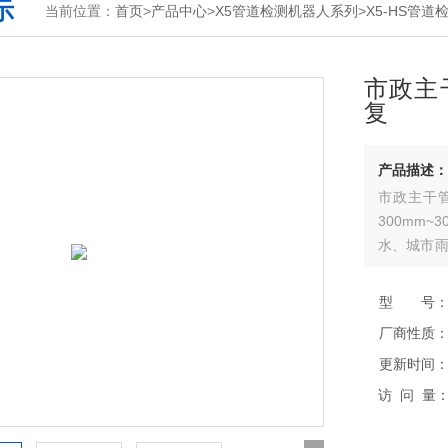
示
当前位置：
首页
>
产品中心
>
X5管道检测机器人系列
>
X5-HS管道
市政主
复
产品描述：
市政主干
300mm
水、城市雨
轮驱动，动
灯，光强亮
型 号
厂商性质
更新时间
访 问 量