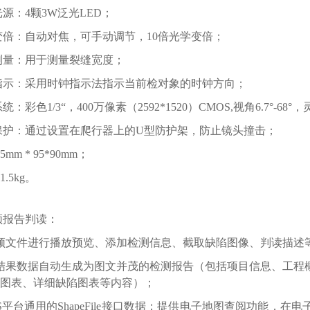
光源：4颗3W泛光LED；
焦变倍：自动对焦，可手动调节，10倍光学变倍；
光测量：用于测量裂缝宽度；
点指示：采用时钟指示法指示当前检对象的时钟方向；
统：彩色1/3“，400万像素（2592*1520）CMOS,视角6.7°-68°，
撞保护：通过设置在爬行器上的U型防护架，防止镜头撞击；
mm * 95*90mm；
.5kg。
频报告判读：
频文件进行播放预览、添加检测信息、截取缺陷图像、判读描述
结果数据自动生成为图文并茂的检测报告（包括项目信息、工程
图表、详细缺陷图表等内容）；
IS平台通用的ShapeFile接口数据；提供电子地图查阅功能