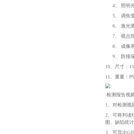
4、 照明
5、 调
6、 激
7、 视
8、 成像系
9、 防
10、尺寸：155
11、重量：约1
检测报告视
1、对检测视
2、可将判读
图、缺陷统计
3、可导出G