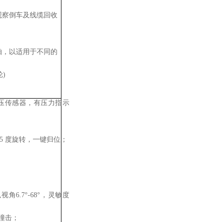
观察倒车及线缆回收
轴，以适用于不同的
)
压传感器，有压力指示
5
度旋转，一键归位；
；
,视角6.7°-68°，灵敏度
撞击；