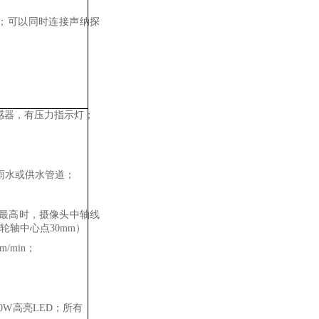
；可以同时连接声
纳探
传感器，有压力指示灯；
雨水或供水管道；
至最高时，摄像头
中轴线
轮轴中心点30
mm）
m/min；
0W高亮LED；所有