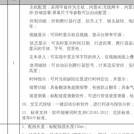
1、
主机配置：采用平板作为主机，内置4G无线网卡，内置采
存/存储容量/屏幕尺寸等参数可以自由配置；
2、
控制功能：控制爬行器行进、抬升上下、镜头旋转、电
等；
3、
视频显示：可同时显示前后视频、显示分辨率可调；
4、
状态显示：可实时显示时间日期、行进距离、爬行器姿
显示的字体、字号、背景色；
5、
文本录入：可实现中英文等字符的录入，在视频画面上
1
6、
使用辅助：可自动识别爬行器型号，计算适应管径，实
高度；
7、
时钟指示：可对当前缺陷位置进行时钟定位，并显示；
8、
报警功能：具备翻滚角超限报警，有效防止翻车；具备
9、
坡度测量：标配坡度测量软件，可进行管道坡度测量，
10、交互式按钮：一键启动分析软件，进行判读与报告分析
11、标准支持：软件能够同时支持CJJ181-2012、北排标
准等6个标准。
1、配线长度：标配线缆长度150m；