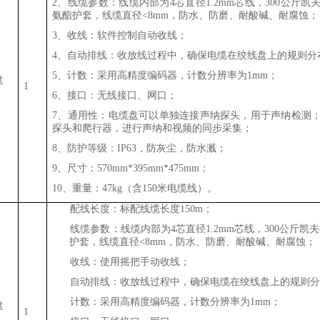
2、线缆参数：线缆内部为4芯直径1.2mm芯线，300公斤
氨酯护套，线缆直径<8mm，防水、防磨、耐酸碱、耐腐蚀；
3、收线：软件控制自动收线；
4、自动排线：收放线过程中，确保电缆在绞线盘上的规则分
5、计数：采用高精度编码器，计数分辨率为1mm；
盘
1
6、接口：无线接口、网口；
7、通用性：电缆盘可以单独连接声纳探头，用于声纳检测
探头和爬行器，进行声纳和视频的同步采集；
8、防护等级：IP63，防灰尘，防水溅；
9、尺寸：570mm*395mm*475mm；
10、重量：47kg（含150米电缆线）。
1、
配线长度：标配线缆长度150m；
2、
线缆参数：线缆内部为
4
芯直径
1.2
mm芯线，300公斤凯
护套，线缆直径<
8
mm，防水、防磨、耐酸碱、耐腐蚀；
3、
收线：使用摇把手动收线；
4、
自动排线：收放线过程中，确保电缆在绞线盘上的规则
5、
计数：采用高精度编码器，计数分辨率为1mm；
盘
1