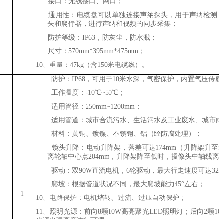
6、
接口：无线接口、网口；
7、
通用性：
电缆盘可以
单独连
接声
纳探头
，用于声
纳
检测
头
和
爬行器，
进行
声纳
和视频的同步采集；
8、
防护等级：IP63，防灰尘，防水溅；
9、
尺寸：570mm*395mm*475mm；
10、重量：47kg（含150米电缆线）。
10、
防护：IP68，可用于10米水深，气密保护，内置气压
11、
工作温度：-10℃~50℃；
12、
适用管径：
250
mm~
1200
mm；
13、
适用管道：城市合流污水、生活污水及工业废水、城市
14、
材料：黄铜、镀镍、不锈钢、铝（经防腐处理）；
15、
镜头升降：电动升降架，落差可达
174
mm（升降架升
时，摄像头
离轮轴中心点204
mm，升降架降至低
中轴线离
16、
驱动：双90W直流电机，6轮驱动，最大行走速度可达
32
17、
爬坡：根据管道状况不同，最大爬坡能力45°左右
；
1
10、
电路保护：电机堵转、过流、过压自动保护；
11、
照明光源：
前向8
颗
10W
高亮
聚光
LED照明灯
；后向2颗1