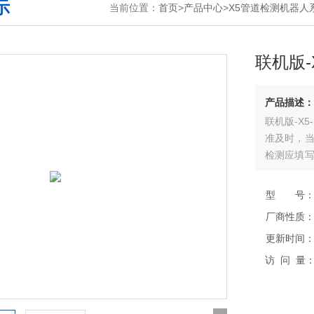
示
当前位置：
首页
>
产品中心
>
X5管道检测机器人
联机版-
产品描述：
联机版-X
准及时，当
检测应填写
调节，获取
型 号
厂商性质
更新时间
访 问 量