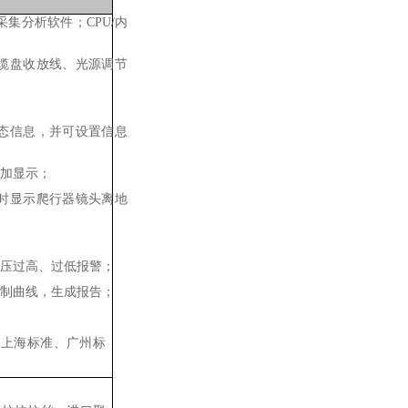
集分析软件；CPU/内
缆盘收放线、光源调节
态信息，并可设置信息
叠加显示；
时显示爬行器镜头离地
气压过高、过低报警；
绘制曲线，生成报告；
；
准、上海标准、广州标