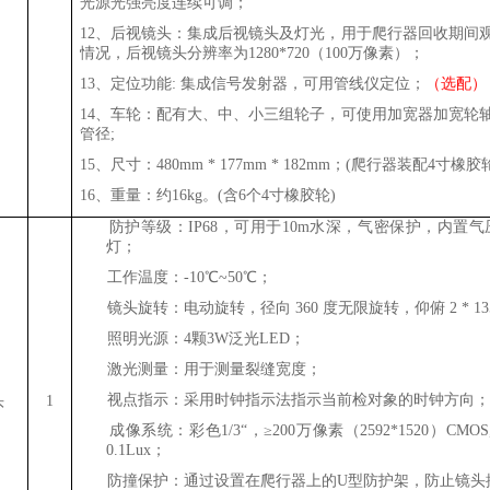
光源
光强亮度
连续
可调；
12、
后视镜头：集成后视镜头及灯光，用于爬行器回收期间
情况
，后视镜头分辨率为1280*720（100万像素）；
13、定位功能: 集成信号发射器，可用管线仪定位；
（选配）
14、
车轮：配有大、中、小三组轮子，可使用加宽器加宽轮
管径
;
15、
尺寸：
480
mm *
177
mm *
182
mm；
(爬行器装配4寸橡胶轮
16、
重量：
约16
kg
。(含6个4寸橡胶轮)
1、
防护等级：IP68，可用于10
m
水深，气密保护，内置气
灯；
2、
工作温度：-10℃~50℃；
3、
镜头旋转：电动旋转，径向 360 度无限旋转，仰俯 2 *
13
4、
照明光源：
4颗3W泛光LED
；
5、
激光测量：用于测量裂缝宽度；
6、
视点指示：采用时钟指示法指示当前检对象的时钟方向
头
1
7、
成像
系统
：
彩色1/3“，≥200万像素（2592*1520）CMOS
0.1Lux
；
8、
防撞保护：通过设置在爬行器上的U型防护架，防止镜头