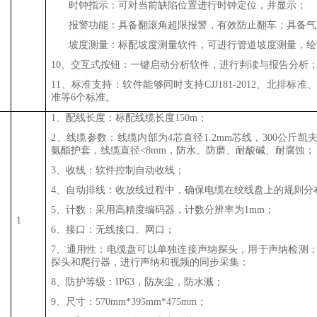
7、
时钟指示：可对当前缺陷位置进行时钟定位，并显示；
8、
报警功能：具备翻滚角超限报警，有效防止翻车；具备气
9、
坡度测量：标配坡度测量软件，可进行管道坡度测量，绘
10、交互式按钮：一键启动分析软件，进行判读与报告分析
11、标准支持：软件能够同时支持CJJ181-2012、北排标
准等6个标准。
1、配线长度：标配线缆长度150m；
2、线缆参数：线缆内部为4芯直径1.2mm芯线，300公斤
氨酯护套，线缆直径<8mm，防水、防磨、耐酸碱、耐腐蚀；
3、收线：软件控制自动收线；
4、自动排线：收放线过程中，确保电缆在绞线盘上的规则分
5、计数：采用高精度编码器，计数分辨率为1mm；
1
6、接口：无线接口、网口；
7、通用性：电缆盘可以单独连接声纳探头，用于声纳检测
探头和爬行器，进行声纳和视频的同步采集；
8、防护等级：IP63，防灰尘，防水溅；
9、尺寸：570mm*395mm*475mm；