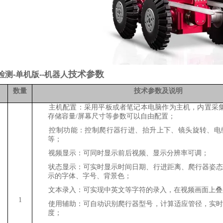
技术参数
检测-
单机版--
机器人
数量
技术参数及说明
1、
主机配置：采用平板或者笔记本电脑作为主机，内置采集分
存储容量/屏幕尺寸等参数可以自由配置；
2、
控制功能：控制爬行器行进、抬升上下、镜头旋转、电
等；
3、
视频显示：可同时显示前后视频、显示分辨率可调；
4、
状态显示：可实时显示时间日期、行进距离、爬行器姿态
示的字体、字号、背景色；
5、
文本录入：可实现中英文等字符的录入，在视频画面上叠
1
6、
使用辅助：可自动识别爬行器型号，计算适应管径，实时
度；