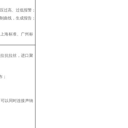
压过高、过低报警；
制曲线，生成报告；
；
准、上海标准、广州标
凯夫拉抗拉丝，进口聚
布；
；可以同时连接声纳