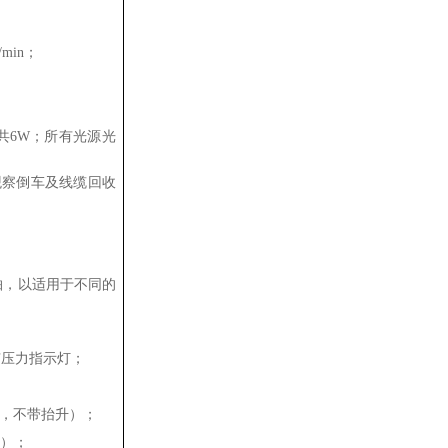
min；
明共6W；所有光源光
观察倒车及线缆回收
轴，以适用于不同的
有压力指示灯；
橡胶轮，不带抬升）；
升）；