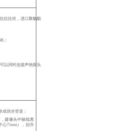
夫拉抗拉丝，进口聚氨酯
布；
可以同时连接声
纳探头
水或供水管道；
时，摄像头中轴线离
心75mm），抬升