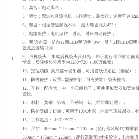
4、离合：电动离合；
5、驱动：双90W直流电机，6轮驱动，最大行走速度可达32m/
6、爬坡：根据管道状况不同，最大爬坡能力45°；
7、电路保护：电机堵转、过流、过压自动保护；
8、照明光源：前向12颗LED照明共40W；后向2颗LED照
强亮度连续可调；
9、后视镜头：集成后视镜头及灯光，用于爬行器回收期间
1
情况，后视镜头分辨率为1280*720（100万像素）；
10、定位功能: 集成信号发射器，可用管线仪定位（选配）；
11、防撞保护：设置U型保护架，可有效防止镜头撞击;
12、车轮：配有大、中、小三组轮子，可使用加宽器加宽轮
管径;
13、材料：黄铜、镀镍、不锈钢、铝（经防腐处理）；
14、防护等级：IP68，可用于10米水深，内置气压传感器，
15、工作温度：-10℃~50℃；
16、尺寸：480mm * 175mm * 110mm（爬行器装配4寸
580mm * 175mm * 225mm（爬行器装配4寸橡胶轮，电动抬