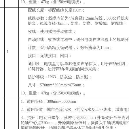
10、重量：47kg（含150米电缆线）。
1、
配线长度：标配线缆长度150m；
2、
线缆参数：线缆内部为
4
芯直径
1.2
mm芯线，300公斤凯
护套，线缆直径<
8
mm，防水、防磨、耐酸碱、耐腐蚀；
3、
收线：使用摇把手动收线；
4、
自动排线：收放线过程中，确保电缆在绞线盘上的规则分
5、
计数：采用高精度编码器，计数分辨率为1mm；
1
6、
接口：无线接口、网口；
7、
通用性：
电缆盘可以
单独连
接声
纳探头
，用于声
纳
检测；
和
爬行器，
进行
声纳
和视频的同步采集；
8、
防护等级：IP63，防灰尘，防水溅；
9、
尺寸：570mm*395mm*475mm；
10、重量：47kg（含150米电缆线）。
1、适用管径：300mm~3000mm；
2、适用管道：城市合流污水、生活污水及工业废水、城市雨
3、抬升：电动升降架，落差可达235mm（升降架升至最高
轮轴中心点310mm，升降架降至低
时，摄像头中轴线离轮轴中
架可拆卸设计，拆卸后爬行器本体可单独配镜头使用；