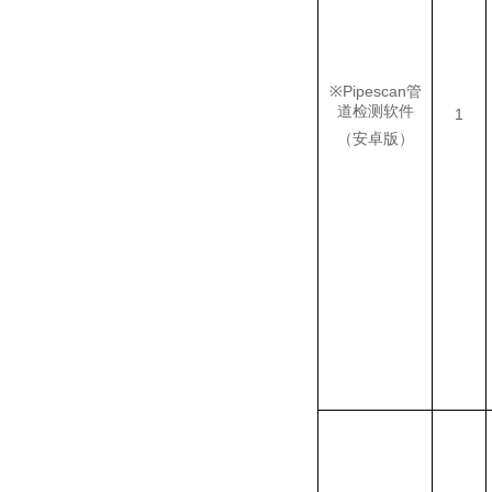
※
Pipescan
管
道检测软件
1
（安卓版）