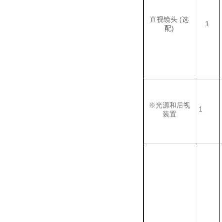
直视镜头 (选
1
配)
※
光源和
后视
1
装置