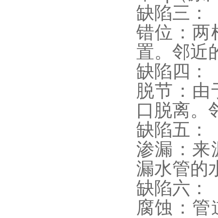
缺陷三：
错位：两
置。邻近
缺陷四：
脱节：由
口脱离。
缺陷五：
渗漏：来
漏水管的
缺陷六：
腐蚀：管