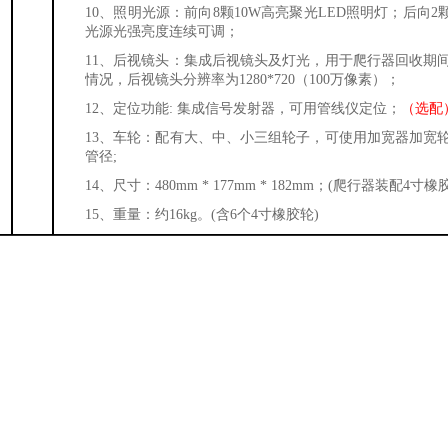
10、
照明光源：
前向8
颗
10W
高亮
聚光
LED照明灯
；后向2颗
光源
光强亮度
连续
可调；
11、
后视镜头：集成后视镜头及灯光，用于爬行器回收期
情况
，后视镜头分辨率为1280*720（100万像素）；
12、定位功能: 集成信号发射器，可用管线仪定位；
（选配
13、
车轮：配有大、中、小三组轮子，可使用加宽器加宽
管径
;
14、
尺寸：
480
mm *
177
mm *
182
mm；
(爬行器装配4寸橡胶
15、
重量：
约16
kg
。(含6个4寸橡胶轮)