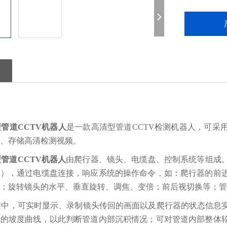
T型管道CCTV机器人
是一款高清型
管道
CCTV检测
机器人
，可采
、存储高清检测视频。
T型管道CCTV机器人
由爬行器、镜头、电缆盘
、控制系统等
组成
头）
，通过电缆盘连接，响应系统的操作命令，如：爬行器的前
节；旋转镜头的水平、垂直旋转、调焦、变倍；前后视切换等；管
程中，可实时显示、录制镜头传回的画面以及爬行器的状态信息
道的坡度曲线，以此判断管道内部沉积情况；可对管道内部整体