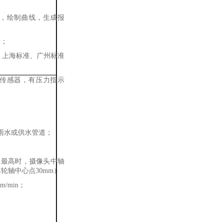
，绘制曲线，生成报
析；
标准、上海标准、广州标准
压传感器，有压力指示
雨水或供水管道；
至最高时，摄像头
中轴
离轮轴中心点
30
mm）
m/min；