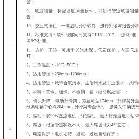
警；
9、
坡度测量：标配坡度测量软件，可进行管道坡度测量
告；
10、交互式按钮：一键启动分析软件，进行判读与报告分
11、标准支持：软件能够同时支持CJJ181-2012、北排
等6个标准。
1、
防护：
IP68，可用于10米水深，气密保护，内置气
灯；
2、
工作温度：
-10℃~50℃；
3、
适用管径：
250
mm~
1200
mm；
4、
适用管道：城市合流污水、生活污水及工业废水、城市
5、
材料：黄铜、镀镍、不锈钢、铝（经防腐处理）；
6、
镜头升降：电动升降架，落差可达
174
mm（升降架升
时，摄像头
线离轮轴中心点
204
mm，升降架降至
低
中轴线
7、
驱动：双
90W直流电机，6轮驱动，最大行走速度可达
32
8、
爬坡：根据管道状况不同，最大爬坡能力
45°左右
；
1
9、
电路保护：电机堵转、过流、过压自动保护；