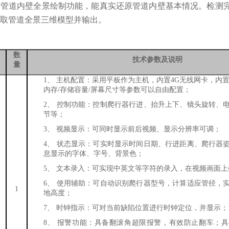
行管道内壁全景绘制功能，能真实还原管道内壁基本情况。检测
取管道全景三维模型并输出。
数
技术参数及说明
量
1、
主机配置：采用平板作为主机，内置
4G无线网卡，内置
内存/存储容量/屏幕尺寸等参数可以自由配置；
2、
控制功能：控制爬行器行进、抬升上下、镜头旋转、
节等；
3、
视频显示：可同时显示前后视频、显示分辨率可调；
4、
状态显示：可实时显示时间日期、行进距离、爬行器
息显示的字体、字号、背景色；
5、
文本录入：可实现中英文等字符的录入，在视频画面上
6、
使用辅助：可自动识别爬行器型号，计算适应管径，
1
地高度；
7、
时钟指示：可对当前缺陷位置进行时钟定位，并显示；
8、
报警功能：具备翻滚角超限报警，有效防止翻车；具