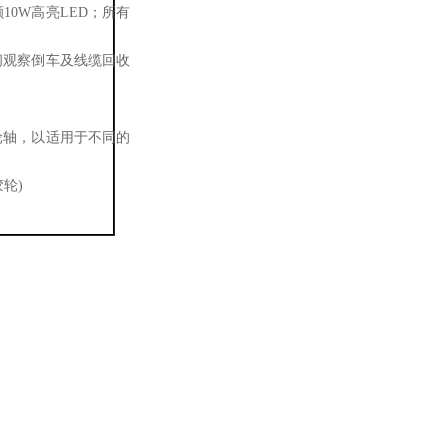
10W高亮LED；所有
间观察倒车及线缆回收
）
轮轴，以适用于不同的
轮)