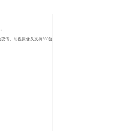
转。
变倍、前视摄像头支持360旋