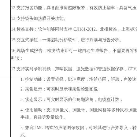
12.支持报警功能，具备翻滚角超限报警，有效防止翻车；具备气
13.支持镜头加热膜开关功能。
14.标准支持：软件能够同时支持 CJJ181-2012、北排标准、上海
15.交互式按钮：一键启动分析软件，进行判读与报告分析。
16.现场生成报告：检测结束即可一键自动生成报告，不需要再将
判读；
17.支持实时录制视频，声呐数据、激光数据和管道数据保存，CT
1.
控制功能：设置管径，脉冲宽度，增益范围，距离，声波速
2.
采集显示：可实时显示和采集检测图像；
3.
状态显示：可实时显示俯仰角翻滚角，电缆盘计数；
4.
使用辅助：支持测量尺、测量环、测量网格等多种鼠标测量
半径、直径等测量操作。
5.
兼容
IMG
格式的声纳图像数据，可对其进行合并导入，转
式。