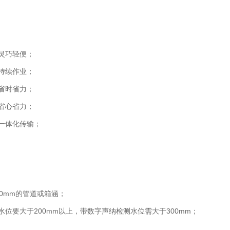
灵巧轻便；
持续作业；
省时省力；
省心省力；
一体化传输；
00mm的管道或箱涵；
水位要大于200mm以上，带数字声纳检测水位需大于300mm；