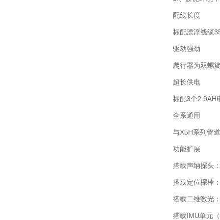
配线长度
标配漂浮线缆3
驱动强劲
爬行器为双螺旋
超长供电
标配3个2.9A
全系通用
与X5H系列管
功能扩展
搭载声纳探头：
搭载定位探棒
搭载二维激光：
搭载IMU单元