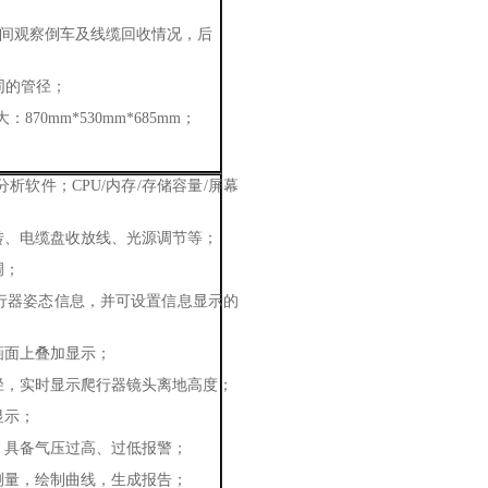
间观察倒车及线缆回收情况，后
同的管径；
大：870mm*530mm*685mm；
分析软件；
CPU/内存/存储容量/屏幕
转、电缆盘收放线、光源调节等；
调；
行器姿态信息，并可设置信息显示的
画面上叠加显示；
径，实时显示爬行器镜头离地高度；
显示；
；具备气压过高、过低报警；
测量，绘制曲线，生成报告；