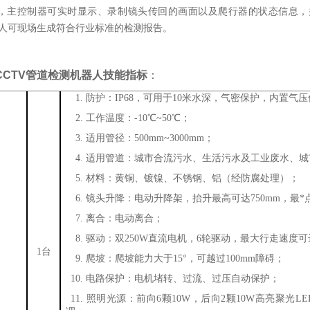
，主控制器可实时显示、录制镜头传回的画面以及爬行器的状态信息，并可
器人可现场生成符合行业标准的检测报告。
 CCTV管道检测机器人
技能指标
：
1.
防护：
IP68，可用于10米水深，气密保护，内置气
2.
工作温度：
-10℃~50℃；
3.
适用管径：
500mm~3000mm；
4.
适用管道：城市合流污水、生活污水及工业废水、城
5.
材料：黄铜、镀镍、不锈钢、铝（经防腐处理）；
6.
镜头升降：电动升降架，抬升最高可达
750mm，
最*
7.
离合：电动离合；
8.
驱动：双
250W直流电机，6轮驱动，最大行走速度可达1
1台
9.
爬坡：爬坡能力大于
15°，可越过100mm障碍；
10.
电路保护：电机堵转、过流、过压自动保护；
11.
照明光源：前向
6颗10W，后向2颗10W高亮聚光