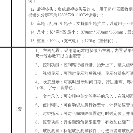
调；
12.
后视镜头：集成后视镜头及灯光，用于爬行器回收期
视镜头分辨率为
1280*720（100W像素）；
13.
车轮：配有
2组轮子，支持输出轮扩展，以适用于不
14.
尺寸：长
*宽*高 最小： 870mm*370mm*358mm，最
15.
重量：
100kg（充气轮）；120kg（重载轮）。
1、
主机配置：采用笔记本电脑做为主机，内置采集
尺寸等参数可以自由配置；
2、
控制功能：控制爬行器行进、抬升上下、镜头旋
3、
视频显示：可同时显示前后视频、显示分辨率可
4、
状态显示：可实时显示时间日期、行进距离、爬
字体、字号、背景色；
5、
文本录入：可实现中英文等字符的录入，在视频
6、
使用辅助：可自动识别爬行器型号，计算适应管
1套
7、
时钟指示：可对当前缺陷位置进行时钟定位，并
8、
报警功能：具备翻滚角超限报警，有效防止翻车
9、
坡度测量：标配坡度测量软件，可进行管道坡度