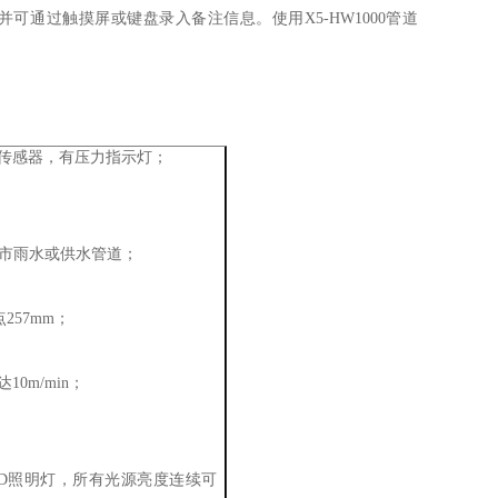
通过触摸屏或键盘录入备注信息。使用X5-HW1000管道
压传感器，有压力指示灯；
市雨水或供水管道；
；
点257mm
0m/min；
LED照明灯，所有光源亮度连续可