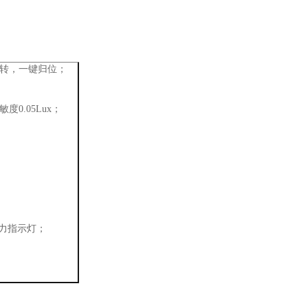
°旋转，一键归位；
度0.05Lux；
压力指示灯；