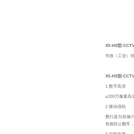
X5-HS型-C
市政（工业）
X5-HS型-C
1.数字高清
≥200万像素
2.驱动强劲
爬行器为双侧
有效防止翻车，