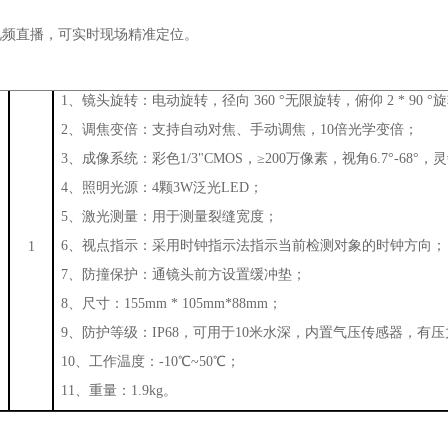
视频直播，可实时现场精准定位。
1、镜头旋转：电动旋转，径向 360 °无限旋转，俯仰 2 * 90 
2、调焦变倍：支持自动对焦、手动调焦，10倍光学变倍；
3、成像系统：彩色1/3"CMOS，≥200万像素，视角6.7°-68°，灵敏
4、照明光源：4颗3W泛光LED；
5、激光测量：用于测量裂缝宽度；
6、视点指示：采用时钟指示法指示当前检测对象的时钟方向；
1
7、防撞保护：通镜头前方设置缓冲垫；
8、尺寸：155mm * 105mm*88mm；
9、防护等级：IP68，可用于10米水深，内置气压传感器，有
10、工作温度：-10℃~50℃；
11、重量：1.9kg。